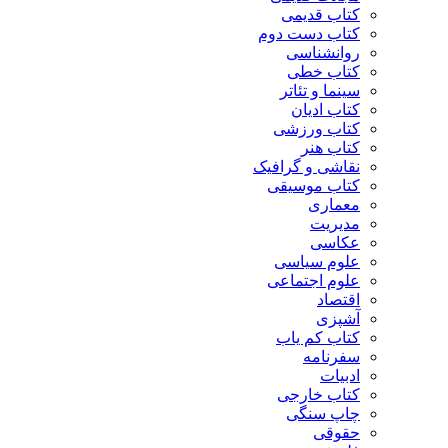
کتاب قدیمی
کتاب دست دوم
روانشناسی
کتاب خطی
سینما و تئاتر
کتاب ادیان
کتاب ورزشی
کتاب هنر
نقاشی و گرافیک
کتاب موسیقی
معماری
مدیریت
عکاسی
علوم سیاسی
علوم اجتماعی
اقتصاد
آشپزی
کتاب کم یاب
سفرنامه
ادبیات
کتاب خارجی
چاپ سنگی
حقوقی