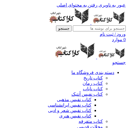
عبور به ناوبری
رفتن به محتوای اصلی
جستجو
ورود / ثبت نام
0
موارد
جستجو
دسته بندی فروشگاه ما
کتاب تاریخ
کتاب رمان
کتاب نایاب
کتاب نفیس آنتیک
کتاب نفیس مذهبی
کتاب نفیس ایرانشناسی
کتاب نفیس شعر و ادبی
کتاب نفیس هنری
کتاب متفرقه
مجلات قدیمی