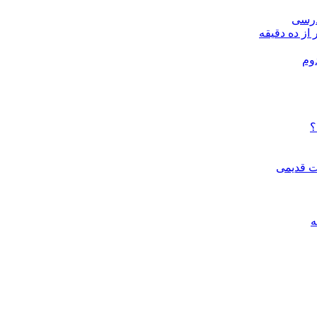
درسی
 از ده دقیقه
وم
؟
ات قدیمی
ه