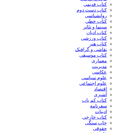
کتاب قدیمی
کتاب دست دوم
روانشناسی
کتاب خطی
سینما و تئاتر
کتاب ادیان
کتاب ورزشی
کتاب هنر
نقاشی و گرافیک
کتاب موسیقی
معماری
مدیریت
عکاسی
علوم سیاسی
علوم اجتماعی
اقتصاد
آشپزی
کتاب کم یاب
سفرنامه
ادبیات
کتاب خارجی
چاپ سنگی
حقوقی