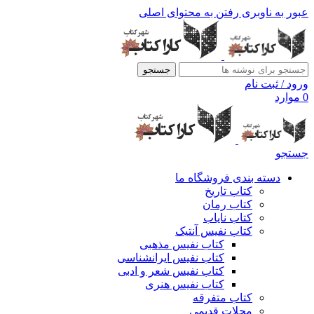
عبور به ناوبری
رفتن به محتوای اصلی
جستجو
ورود / ثبت نام
0
موارد
جستجو
دسته بندی فروشگاه ما
کتاب تاریخ
کتاب رمان
کتاب نایاب
کتاب نفیس آنتیک
کتاب نفیس مذهبی
کتاب نفیس ایرانشناسی
کتاب نفیس شعر و ادبی
کتاب نفیس هنری
کتاب متفرقه
مجلات قدیمی