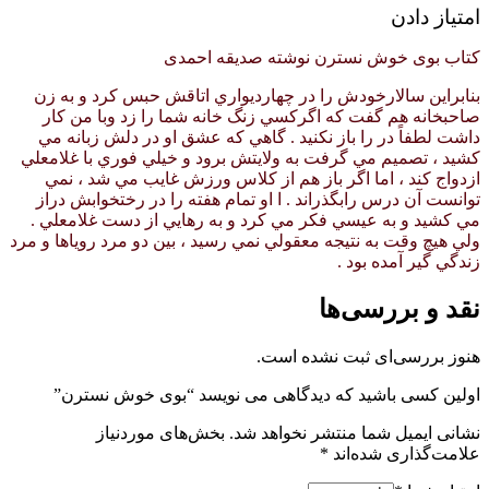
امتیاز دادن
کتاب بوی خوش نسترن نوشته صدیقه احمدی
بنابراين سالارخودش را در چهارديواري اتاقش حبس كرد و به زن
صاحبخانه هم گفت كه اگركسي زنگ خانه شما را زد وبا من كار
داشت لطفاً در را باز نكنيد . گاهي كه عشق او در دلش زبانه مي
كشيد ، تصميم مي گرفت به ولايتش برود و خيلي فوري با غلامعلي
ازدواج كند ، اما اگر باز هم از كلاس ورزش غايب مي شد ، نمي
توانست آن درس رابگذراند . ا او تمام هفته را در رختخوابش دراز
مي كشيد و به عيسي فكر مي كرد و به رهايي از دست غلامعلي .
ولي هيچ وقت به نتيجه معقولي نمي رسيد ، بين دو مرد روياها و مرد
زندگي گير آمده بود .
نقد و بررسی‌ها
هنوز بررسی‌ای ثبت نشده است.
اولین کسی باشید که دیدگاهی می نویسد “بوی خوش نسترن”
نشانی ایمیل شما منتشر نخواهد شد.
بخش‌های موردنیاز
علامت‌گذاری شده‌اند
*