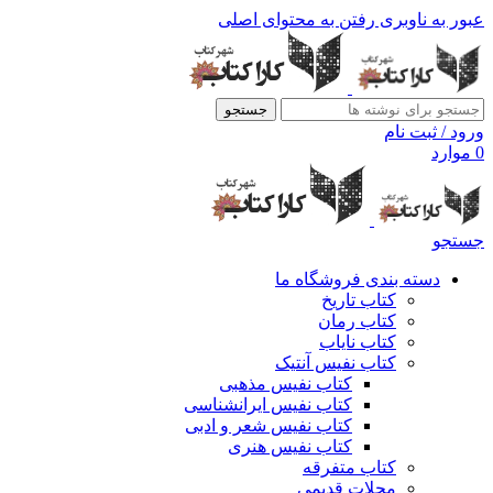
عبور به ناوبری
رفتن به محتوای اصلی
جستجو
ورود / ثبت نام
0
موارد
جستجو
دسته بندی فروشگاه ما
کتاب تاریخ
کتاب رمان
کتاب نایاب
کتاب نفیس آنتیک
کتاب نفیس مذهبی
کتاب نفیس ایرانشناسی
کتاب نفیس شعر و ادبی
کتاب نفیس هنری
کتاب متفرقه
مجلات قدیمی