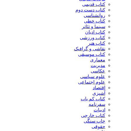
کتاب قدیمی
کتاب دست دوم
روانشناسی
کتاب خطی
سینما و تئاتر
کتاب ادیان
کتاب ورزشی
کتاب هنر
نقاشی و گرافیک
کتاب موسیقی
معماری
مدیریت
عکاسی
علوم سیاسی
علوم اجتماعی
اقتصاد
آشپزی
کتاب کم یاب
سفرنامه
ادبیات
کتاب خارجی
چاپ سنگی
حقوقی