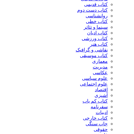
کتاب قدیمی
کتاب دست دوم
روانشناسی
کتاب خطی
سینما و تئاتر
کتاب ادیان
کتاب ورزشی
کتاب هنر
نقاشی و گرافیک
کتاب موسیقی
معماری
مدیریت
عکاسی
علوم سیاسی
علوم اجتماعی
اقتصاد
آشپزی
کتاب کم یاب
سفرنامه
ادبیات
کتاب خارجی
چاپ سنگی
حقوقی