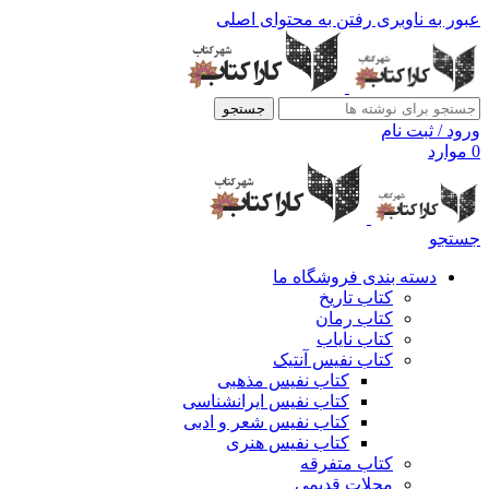
عبور به ناوبری
رفتن به محتوای اصلی
جستجو
ورود / ثبت نام
0
موارد
جستجو
دسته بندی فروشگاه ما
کتاب تاریخ
کتاب رمان
کتاب نایاب
کتاب نفیس آنتیک
کتاب نفیس مذهبی
کتاب نفیس ایرانشناسی
کتاب نفیس شعر و ادبی
کتاب نفیس هنری
کتاب متفرقه
مجلات قدیمی