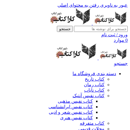
عبور به ناوبری
رفتن به محتوای اصلی
جستجو
ورود / ثبت نام
0
موارد
جستجو
دسته بندی فروشگاه ما
کتاب تاریخ
کتاب رمان
کتاب نایاب
کتاب نفیس آنتیک
کتاب نفیس مذهبی
کتاب نفیس ایرانشناسی
کتاب نفیس شعر و ادبی
کتاب نفیس هنری
کتاب متفرقه
مجلات قدیمی