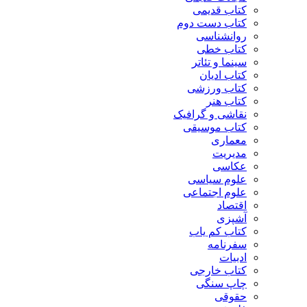
کتاب قدیمی
کتاب دست دوم
روانشناسی
کتاب خطی
سینما و تئاتر
کتاب ادیان
کتاب ورزشی
کتاب هنر
نقاشی و گرافیک
کتاب موسیقی
معماری
مدیریت
عکاسی
علوم سیاسی
علوم اجتماعی
اقتصاد
آشپزی
کتاب کم یاب
سفرنامه
ادبیات
کتاب خارجی
چاپ سنگی
حقوقی