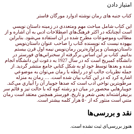
امتیاز دادن
کتاب جنبه های رمان نوشته ادوارد مورگان فاستر
اين كتاب شامل مباحث مهم ومتعددي در زمينه داستان نويسي
است آنچنانكه در اكثر فرهنگ‌هاي اصطلاحات ادبي به آن اشاره و از
مطالب وموضوعات مطرح شده در آن استفاده مي‌شود. بنابراين
بيهوده نيست كه نويسنده كتاب را صاحب عنوان داستان‌نويس
داستان‌نويسان و پرآوازه‌ترين رمان‌نويس نيمه اول قرن بيستم
بدانيم. كتاب بر اين اساس برگرفته از سخنراني‌هاي فورستر در
دانشگاه كمبريج است كه در سال 1927 به دعوت اين دانشگاه انجام
شده و بعدها توسط خود او به شكل كتابي جامع منتشر گرديد. از
جمله نظريات جالب او در رابطه با رمان مي‌توان به موضوعي
اشاره كرد كه در اين كتاب بيان شده است. … رمان به منزله
مرطوبترين نواحي ادب است كه صدها جويبار آن را آبياري مي‌كند.
جويبارهايي محصور در ميان دو رشته كوه كه با حالت تيز و قائم سر
برنيفراشته‌اند يعني شعر و تاريخ. فورستر همچنين معتقد است رمان
متني است منثور كه از ۵۰ هزار كلمه بيشتر است.
نقد و بررسی‌ها
هنوز بررسی‌ای ثبت نشده است.