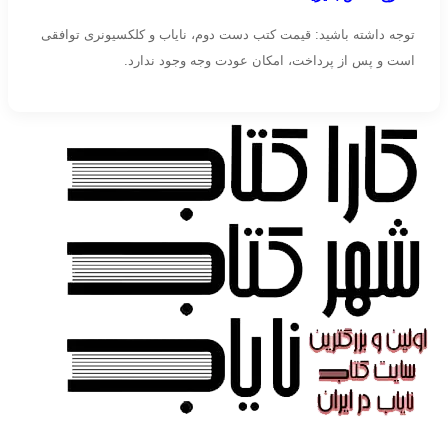
توجه داشته باشید: قیمت کتب دست دوم، نایاب و کلکسیونری توافقی
است و پس از پرداخت، امکان عودت وجه وجود ندارد.