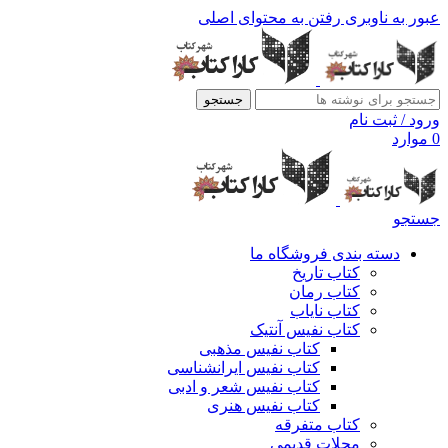
عبور به ناوبری
رفتن به محتوای اصلی
جستجو
ورود / ثبت نام
0
موارد
جستجو
دسته بندی فروشگاه ما
کتاب تاریخ
کتاب رمان
کتاب نایاب
کتاب نفیس آنتیک
کتاب نفیس مذهبی
کتاب نفیس ایرانشناسی
کتاب نفیس شعر و ادبی
کتاب نفیس هنری
کتاب متفرقه
مجلات قدیمی