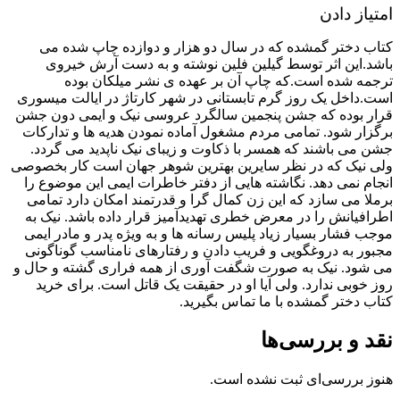
امتیاز دادن
کتاب دختر گمشده که در سال دو هزار و دوازده چاپ شده می
باشد.این اثر توسط گیلین فلین نوشته و به دست آرش خیروی
ترجمه شده است.که چاپ آن بر عهده ی نشر میلکان بوده
است.داخل یک روز گرم تابستانی در شهر کارتاژ در ایالت میسوری
قرار بوده که جشن پنجمین سالگرد عروسی نیک و ایمی دون جشن
برگزار شود. تمامی مردم مشغول آماده نمودن هدیه ها و تدارکات
جشن می باشند که همسر با ذکاوت و زیبای نیک ناپدید می گردد.
ولی نیک که در نظر سایرین بهترین شوهر جهان است کار بخصوصی
انجام نمی دهد. نگاشته هایی از دفتر خاطرات ایمی این موضوع را
برملا می سازد که این زن کمال گرا و قدرتمند امکان دارد تمامی
اطرافیانش را در معرض خطری تهدیدآمیز قرار داده باشد. نیک به
موجب فشار بسیار زیاد پلیس رسانه ها و به ویژه پدر و مادر ایمی
مجبور به دروغگویی و فریب دادن و رفتارهای نامناسب گوناگونی
می شود. نیک به صورت شگفت آوری از همه فراری گشته و حال و
روز خوبی ندارد. ولی آیا او در حقیقت یک قاتل است. برای خرید
کتاب دختر گمشده با ما تماس بگیرید.
نقد و بررسی‌ها
هنوز بررسی‌ای ثبت نشده است.