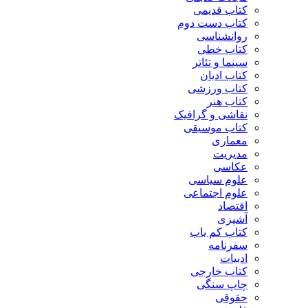
کتاب قدیمی
کتاب دست دوم
روانشناسی
کتاب خطی
سینما و تئاتر
کتاب ادیان
کتاب ورزشی
کتاب هنر
نقاشی و گرافیک
کتاب موسیقی
معماری
مدیریت
عکاسی
علوم سیاسی
علوم اجتماعی
اقتصاد
آشپزی
کتاب کم یاب
سفرنامه
ادبیات
کتاب خارجی
چاپ سنگی
حقوقی