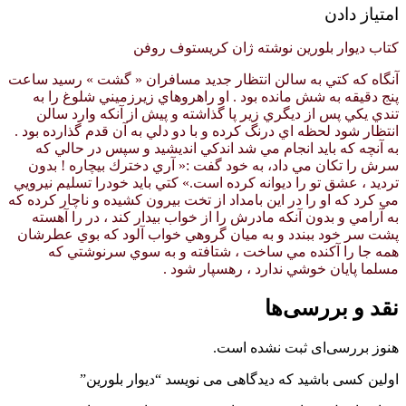
امتیاز دادن
کتاب دیوار بلورین نوشته ژان کریستوف روفن
آنگاه كه كتي به سالن انتظار جديد مسافران « گشت » رسيد ساعت
پنج دقيقه به شش مانده بود . او راهروهاي زيرزميني شلوغ را به
تندي يكي پس از ديگري زير پا گذاشته و پيش از آنكه وارد سالن
انتظار شود لحظه اي درنگ كرده و با دو دلي به آن قدم گذارده بود .
به آنچه كه بايد انجام مي شد اندكي انديشيد و سپس در حالي كه
سرش را تكان مي داد، به خود گفت :« آري دخترك بيچاره ! بدون
ترديد ، عشق تو را ديوانه كرده است.» كتي بايد خودرا تسليم نيرويي
مي كرد كه او را در اين بامداد از تخت بيرون كشيده و ناچار كرده كه
به آرامي و بدون آنكه مادرش را از خواب بيدار كند ، در را آهسته
پشت سر خود ببندد و به ميان گروهي خواب آلود كه بوي عطرشان
همه جا را آكنده مي ساخت ، شتافته و به سوي سرنوشتي كه
مسلما پايان خوشي ندارد ، رهسپار شود .
نقد و بررسی‌ها
هنوز بررسی‌ای ثبت نشده است.
اولین کسی باشید که دیدگاهی می نویسد “دیوار بلورین”