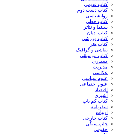
کتاب قدیمی
کتاب دست دوم
روانشناسی
کتاب خطی
سینما و تئاتر
کتاب ادیان
کتاب ورزشی
کتاب هنر
نقاشی و گرافیک
کتاب موسیقی
معماری
مدیریت
عکاسی
علوم سیاسی
علوم اجتماعی
اقتصاد
آشپزی
کتاب کم یاب
سفرنامه
ادبیات
کتاب خارجی
چاپ سنگی
حقوقی