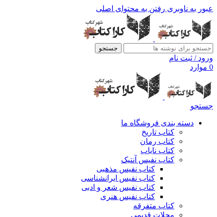
عبور به ناوبری
رفتن به محتوای اصلی
جستجو
ورود / ثبت نام
0
موارد
جستجو
دسته بندی فروشگاه ما
کتاب تاریخ
کتاب رمان
کتاب نایاب
کتاب نفیس آنتیک
کتاب نفیس مذهبی
کتاب نفیس ایرانشناسی
کتاب نفیس شعر و ادبی
کتاب نفیس هنری
کتاب متفرقه
مجلات قدیمی