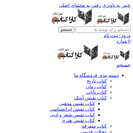
عبور به ناوبری
رفتن به محتوای اصلی
جستجو
ورود / ثبت نام
0
موارد
جستجو
دسته بندی فروشگاه ما
کتاب تاریخ
کتاب رمان
کتاب نایاب
کتاب نفیس آنتیک
کتاب نفیس مذهبی
کتاب نفیس ایرانشناسی
کتاب نفیس شعر و ادبی
کتاب نفیس هنری
کتاب متفرقه
مجلات قدیمی