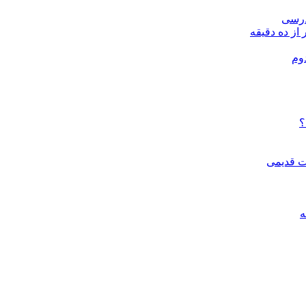
درسی
 از ده دقیقه
وم
؟
ات قدیمی
ه