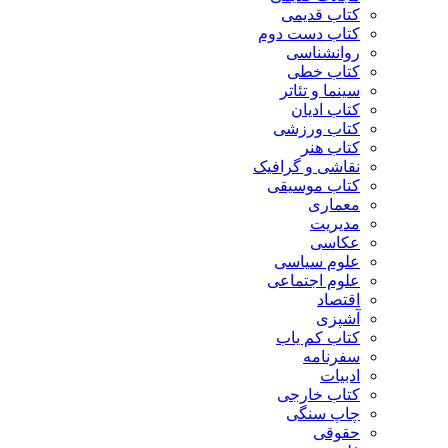
کتاب قدیمی
کتاب دست دوم
روانشناسی
کتاب خطی
سینما و تئاتر
کتاب ادیان
کتاب ورزشی
کتاب هنر
نقاشی و گرافیک
کتاب موسیقی
معماری
مدیریت
عکاسی
علوم سیاسی
علوم اجتماعی
اقتصاد
آشپزی
کتاب کم یاب
سفرنامه
ادبیات
کتاب خارجی
چاپ سنگی
حقوقی