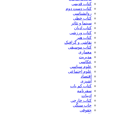
کتاب قدیمی
کتاب دست دوم
روانشناسی
کتاب خطی
سینما و تئاتر
کتاب ادیان
کتاب ورزشی
کتاب هنر
نقاشی و گرافیک
کتاب موسیقی
معماری
مدیریت
عکاسی
علوم سیاسی
علوم اجتماعی
اقتصاد
آشپزی
کتاب کم یاب
سفرنامه
ادبیات
کتاب خارجی
چاپ سنگی
حقوقی