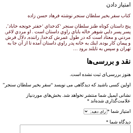
امتیاز دادن
کتاب سفر بخیر سلطان سنجر نوشته فرهاد حسن زاده
پنج داستان كوتاه طنز سلطان سنجر ‘كدخداي ‘خفتر خونجه خاباد’,
پسر پسر دايي شوهر خاله باباي راوي داستان است . او مردي لاغر,
مردني و معتاد است كه در طول عمرش كدخدا, راننده, دلال فرش
و پيمان كار بوده, اينك به خانه پدر راوي داستان آمده تا از آن جا به
تهران و سپس به تايلند برود …
نقد و بررسی‌ها
هنوز بررسی‌ای ثبت نشده است.
اولین کسی باشید که دیدگاهی می نویسد “سفر بخیر سلطان سنجر”
نشانی ایمیل شما منتشر نخواهد شد.
بخش‌های موردنیاز
علامت‌گذاری شده‌اند
*
امتیاز شما
*
دیدگاه شما
*