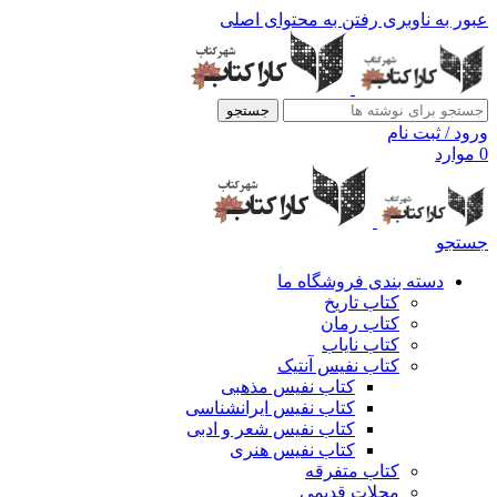
عبور به ناوبری
رفتن به محتوای اصلی
جستجو
ورود / ثبت نام
0
موارد
جستجو
دسته بندی فروشگاه ما
کتاب تاریخ
کتاب رمان
کتاب نایاب
کتاب نفیس آنتیک
کتاب نفیس مذهبی
کتاب نفیس ایرانشناسی
کتاب نفیس شعر و ادبی
کتاب نفیس هنری
کتاب متفرقه
مجلات قدیمی