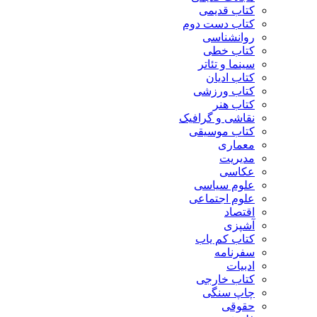
کتاب قدیمی
کتاب دست دوم
روانشناسی
کتاب خطی
سینما و تئاتر
کتاب ادیان
کتاب ورزشی
کتاب هنر
نقاشی و گرافیک
کتاب موسیقی
معماری
مدیریت
عکاسی
علوم سیاسی
علوم اجتماعی
اقتصاد
آشپزی
کتاب کم یاب
سفرنامه
ادبیات
کتاب خارجی
چاپ سنگی
حقوقی