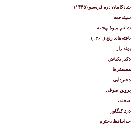
شادکامان دره قره‌سو (۱۳۴۵)
سیندخت
شلغم میوهٔ بهشته
بافته‌های رنج (۱۳۶۱)
بوته زار
دکتر بکتاش
همسفرها
دختردایی
پروین صوفی
صحنه،
دزد کنگاور
خداحافظ دخت‍رم