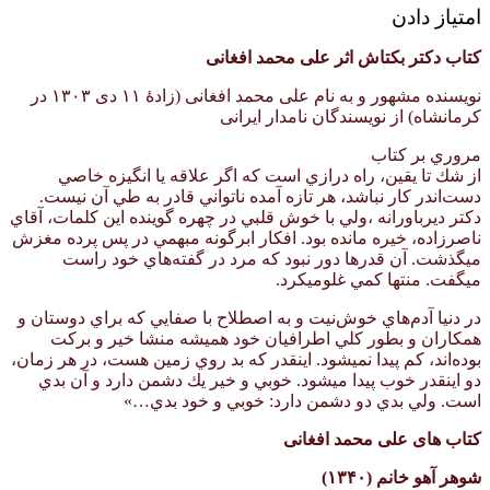
امتیاز دادن
کتاب دکتر بکتاش اثر علی محمد افغانی
نویسنده مشهور و به نام علی‌ محمد افغانی (زادهٔ ۱۱ دی ۱۳۰۳ در
کرمانشاه) از نویسندگان نامدار ایرانی
مروري بر كتاب
از شك تا يقين، راه درازي است كه اگر علاقه يا انگيزه خاصي
دست‌اندر كار نباشد، هر تازه آمده ناتواني قادر به طي آن نيست.
دكتر دير‌باورانه ،‌ولي با خوش قلبي در چهره گوينده اين كلمات، آقاي
ناصرزاده، خيره مانده بود. افكار ابر‌گونه مبهمي در پس پرده مغزش
ميگذشت. آن قدرها دور نبود كه مرد در گفته‌هاي خود راست
ميگفت. منتها كمي غلوميكرد.
در دنيا آدم‌هاي خوش‌نيت و به اصطلاح با صفايي كه براي دوستان و
همكاران و بطور كلي اطرافيان خود هميشه منشا خير و بركت
بوده‌اند، كم پيدا نميشود. اينقدر كه بد روي زمين هست، در هر زمان،
دو اينقدر خوب پيدا ميشود. خوبي و خير يك دشمن دارد و آن بدي
است. ولي بدي دو دشمن دارد: خوبي و خود بدي…»
کتاب های علی محمد افغانی
شوهر آهو خانم (۱۳۴۰)