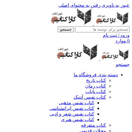
عبور به ناوبری
رفتن به محتوای اصلی
جستجو
ورود / ثبت نام
0
موارد
جستجو
دسته بندی فروشگاه ما
کتاب تاریخ
کتاب رمان
کتاب نایاب
کتاب نفیس آنتیک
کتاب نفیس مذهبی
کتاب نفیس ایرانشناسی
کتاب نفیس شعر و ادبی
کتاب نفیس هنری
کتاب متفرقه
مجلات قدیمی