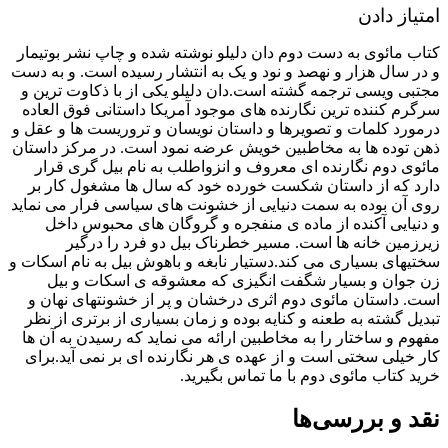
امتیاز دادن
کتاب مائوی به دست دوم دان دلیلو نوشته شده و چاپ نشر بوتیمار
و در سال هزار و نهصد و نود و یک به انتشار رسیده است. و به دست
مجتبی ویسی ترجمه گشته است.دان دلیلو یکی از با ذکاوت ترین و
سرگرم کننده ترین نگارنده های موجود آمریکا داستانی فوق العاده
درمورد کلمات و تصویرها و داستان نویسان و تروریست ها و عقل و
ذهن توده ها به مخاطبین خویش عرضه نمود است. در مرکز داستان
مائوی دوم نگارنده ای معروف و انزواطلب به نام بیل گری قرار
دارد که از داستان شکست خورده خود که سال ها مشغول کار بر
روی آن بوده به سمت دنیایی از خشونت های سیاسی فرار می نماید
و دنیایی آکنده از ماده ی منفجره و گروگان های محبوس داخل
زیرزمین خانه ها است. مسیر خطرناک بیل دو فرد را درگیر
سختیهای بسیاری می کند.دستیار نابغه و باهوش بیل به نام اسکات و
زن جوان و بسیار شگفت انگیزی که معشوقه ی اسکات و بیل
است. داستان مائوی دوم اثری درخشان و پر از خشونتهای نهان و
تبدیل گشته به طعنه و کنایه بوده و زمان بسیاری از برتری از نظر
مفهوم و ساختار را به مخاطبین ارائه می نماید که رسیدن به آن ها
کار خیلی سختی است و از عهده ی هر نگارنده ای بر نمی آید.برای
خرید کتاب مائوی دوم با ما تماس بگیرید.
نقد و بررسی‌ها