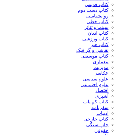
کتاب قدیمی
کتاب دست دوم
روانشناسی
کتاب خطی
سینما و تئاتر
کتاب ادیان
کتاب ورزشی
کتاب هنر
نقاشی و گرافیک
کتاب موسیقی
معماری
مدیریت
عکاسی
علوم سیاسی
علوم اجتماعی
اقتصاد
آشپزی
کتاب کم یاب
سفرنامه
ادبیات
کتاب خارجی
چاپ سنگی
حقوقی