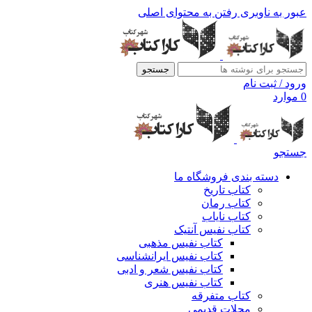
عبور به ناوبری
رفتن به محتوای اصلی
جستجو
ورود / ثبت نام
0
موارد
جستجو
دسته بندی فروشگاه ما
کتاب تاریخ
کتاب رمان
کتاب نایاب
کتاب نفیس آنتیک
کتاب نفیس مذهبی
کتاب نفیس ایرانشناسی
کتاب نفیس شعر و ادبی
کتاب نفیس هنری
کتاب متفرقه
مجلات قدیمی