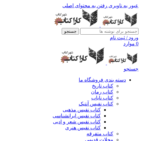
عبور به ناوبری
رفتن به محتوای اصلی
جستجو
ورود / ثبت نام
0
موارد
جستجو
دسته بندی فروشگاه ما
کتاب تاریخ
کتاب رمان
کتاب نایاب
کتاب نفیس آنتیک
کتاب نفیس مذهبی
کتاب نفیس ایرانشناسی
کتاب نفیس شعر و ادبی
کتاب نفیس هنری
کتاب متفرقه
مجلات قدیمی