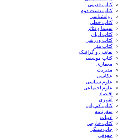
کتاب قدیمی
کتاب دست دوم
روانشناسی
کتاب خطی
سینما و تئاتر
کتاب ادیان
کتاب ورزشی
کتاب هنر
نقاشی و گرافیک
کتاب موسیقی
معماری
مدیریت
عکاسی
علوم سیاسی
علوم اجتماعی
اقتصاد
آشپزی
کتاب کم یاب
سفرنامه
ادبیات
کتاب خارجی
چاپ سنگی
حقوقی