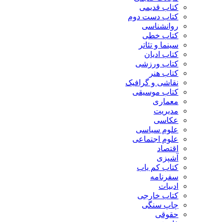
کتاب قدیمی
کتاب دست دوم
روانشناسی
کتاب خطی
سینما و تئاتر
کتاب ادیان
کتاب ورزشی
کتاب هنر
نقاشی و گرافیک
کتاب موسیقی
معماری
مدیریت
عکاسی
علوم سیاسی
علوم اجتماعی
اقتصاد
آشپزی
کتاب کم یاب
سفرنامه
ادبیات
کتاب خارجی
چاپ سنگی
حقوقی