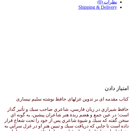
نظرات (0)
Shipping & Delivery
امتیاز دادن
کتاب مقدمه ای بر تدوین غزلهای حافظ نوشته سلیم نیساری
حافظ شيرازي در زبان فارسي، شاعري صاحب سبك و تأثير گذار
است؛ در عين جمع و هضم زبدة هنر شاعران پيشين، به گونه اي
سخن گفته كه سبك و شيوة شاعري پس از خود را تحت شعاع قرار
داده است تا جايي كه دريافت سبك و تبيين هنر او در غزل سرايي به