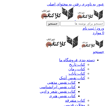
عبور به ناوبری
رفتن به محتوای اصلی
جستجو
ورود / ثبت نام
0
موارد
جستجو
دسته بندی فروشگاه ما
کتاب تاریخ
کتاب رمان
کتاب نایاب
کتاب نفیس آنتیک
کتاب نفیس مذهبی
کتاب نفیس ایرانشناسی
کتاب نفیس شعر و ادبی
کتاب نفیس هنری
کتاب متفرقه
مجلات قدیمی