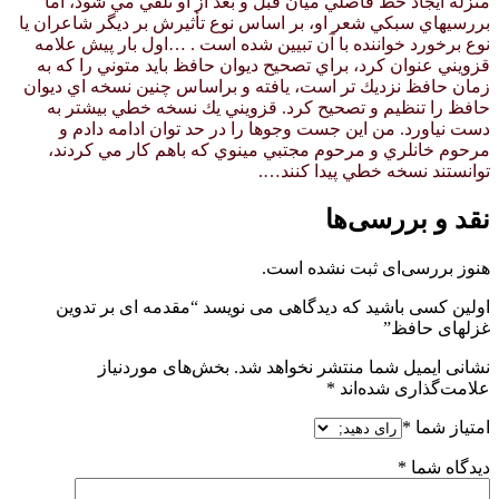
منزلة ايجاد خط فاصلي ميان قبل و بعد از او تلقي مي شود، اما
بررسيهاي سبكي شعر او، بر اساس نوع تأثيرش بر ديگر شاعران يا
نوع برخورد خواننده با آن تبيين شده است . …اول بار پيش علامه
قزويني عنوان كرد، براي تصحيح ديوان حافظ بايد متوني را كه به
زمان حافظ نزديك تر است، يافته و براساس چنين نسخه اي ديوان
حافظ را تنظيم و تصحيح كرد. قزويني يك نسخه خطي بيشتر به
دست نياورد. من اين جست وجوها را در حد توان ادامه دادم و
مرحوم خانلري و مرحوم مجتبي مينوي كه باهم كار مي كردند،
توانستند نسخه خطي پيدا كنند….
نقد و بررسی‌ها
هنوز بررسی‌ای ثبت نشده است.
اولین کسی باشید که دیدگاهی می نویسد “مقدمه ای بر تدوین
غزلهای حافظ”
نشانی ایمیل شما منتشر نخواهد شد.
بخش‌های موردنیاز
علامت‌گذاری شده‌اند
*
امتیاز شما
*
دیدگاه شما
*