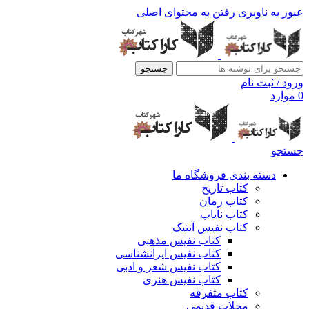
عبور به ناوبری
رفتن به محتوای اصلی
جستجو
ورود / ثبت نام
0
موارد
جستجو
دسته بندی فروشگاه ما
کتاب تاریخ
کتاب رمان
کتاب نایاب
کتاب نفیس آنتیک
کتاب نفیس مذهبی
کتاب نفیس ایرانشناسی
کتاب نفیس شعر و ادبی
کتاب نفیس هنری
کتاب متفرقه
مجلات قدیمی