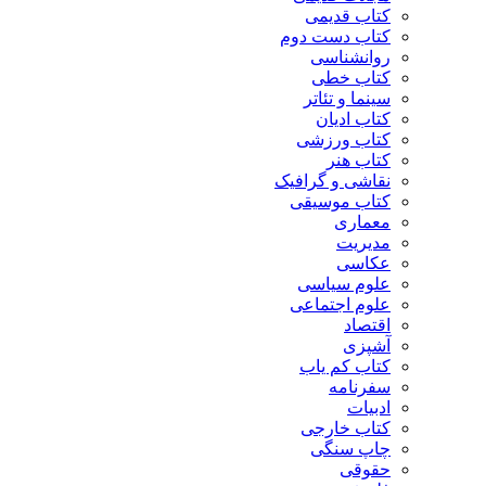
کتاب قدیمی
کتاب دست دوم
روانشناسی
کتاب خطی
سینما و تئاتر
کتاب ادیان
کتاب ورزشی
کتاب هنر
نقاشی و گرافیک
کتاب موسیقی
معماری
مدیریت
عکاسی
علوم سیاسی
علوم اجتماعی
اقتصاد
آشپزی
کتاب کم یاب
سفرنامه
ادبیات
کتاب خارجی
چاپ سنگی
حقوقی