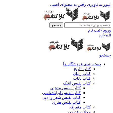
عبور به ناوبری
رفتن به محتوای اصلی
جستجو
ورود / ثبت نام
0
موارد
جستجو
دسته بندی فروشگاه ما
کتاب تاریخ
کتاب رمان
کتاب نایاب
کتاب نفیس آنتیک
کتاب نفیس مذهبی
کتاب نفیس ایرانشناسی
کتاب نفیس شعر و ادبی
کتاب نفیس هنری
کتاب متفرقه
مجلات قدیمی