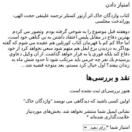
امتیاز دادن
کتاب وازدگان خاک اثر آرتور کستلر ترجمه علینقی حجت الهی-
پوراندخت مجلسی
دوهفته قبل موضوع را به شوخي گرفته بودم وتصور مي كردم
بهترين دفاع در مقابل پليس اعتقاد داشتن به بي گناهي خود است،
اما حالا كم كم با قهرمان كتاب كورتلين هم عقيده مي شوم كه گفته
بوداگر به دزديدن برج ايفل هم متهم شود سعي نخواهد كرد از خود
دفاع كند بلكه فوري پا به فرار خواهد گذاشت. از آن وكيل دعاوي
پرسيدم يك نفر چه جرمي بايد مرتكب شود تا حدود شش ماه به
زندان بيفتد؟ اول خيال كرد مستم، بعد متوجه قضيه شد…
نقد و بررسی‌ها
هنوز بررسی‌ای ثبت نشده است.
اولین کسی باشید که دیدگاهی می نویسد “وازدگان خاک”
نشانی ایمیل شما منتشر نخواهد شد.
بخش‌های موردنیاز
علامت‌گذاری شده‌اند
*
امتیاز شما
*