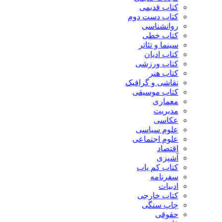
کتاب قدیمی
کتاب دست دوم
روانشناسی
کتاب خطی
سینما و تئاتر
کتاب ادیان
کتاب ورزشی
کتاب هنر
نقاشی و گرافیک
کتاب موسیقی
معماری
مدیریت
عکاسی
علوم سیاسی
علوم اجتماعی
اقتصاد
آشپزی
کتاب کم یاب
سفرنامه
ادبیات
کتاب خارجی
چاپ سنگی
حقوقی