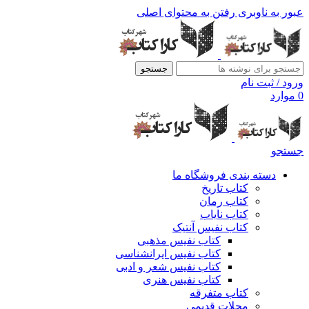
عبور به ناوبری
رفتن به محتوای اصلی
جستجو
ورود / ثبت نام
0
موارد
جستجو
دسته بندی فروشگاه ما
کتاب تاریخ
کتاب رمان
کتاب نایاب
کتاب نفیس آنتیک
کتاب نفیس مذهبی
کتاب نفیس ایرانشناسی
کتاب نفیس شعر و ادبی
کتاب نفیس هنری
کتاب متفرقه
مجلات قدیمی