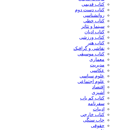
کتاب قدیمی
کتاب دست دوم
روانشناسی
کتاب خطی
سینما و تئاتر
کتاب ادیان
کتاب ورزشی
کتاب هنر
نقاشی و گرافیک
کتاب موسیقی
معماری
مدیریت
عکاسی
علوم سیاسی
علوم اجتماعی
اقتصاد
آشپزی
کتاب کم یاب
سفرنامه
ادبیات
کتاب خارجی
چاپ سنگی
حقوقی