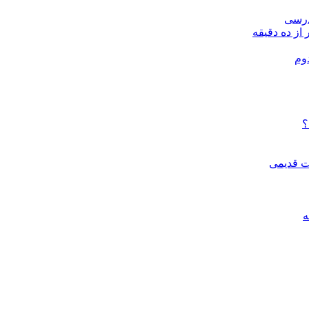
درسی
 از ده دقیقه
وم
؟
ات قدیمی
ه