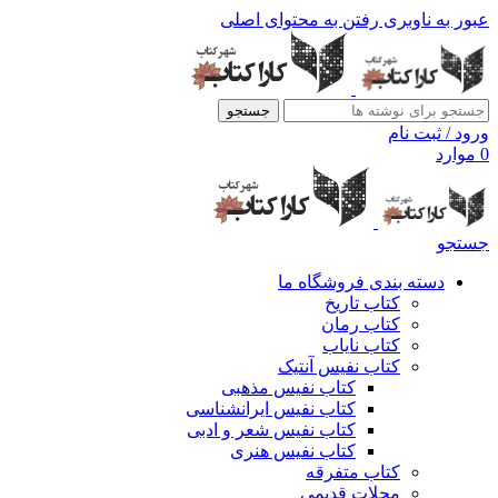
عبور به ناوبری
رفتن به محتوای اصلی
جستجو
ورود / ثبت نام
0
موارد
جستجو
دسته بندی فروشگاه ما
کتاب تاریخ
کتاب رمان
کتاب نایاب
کتاب نفیس آنتیک
کتاب نفیس مذهبی
کتاب نفیس ایرانشناسی
کتاب نفیس شعر و ادبی
کتاب نفیس هنری
کتاب متفرقه
مجلات قدیمی