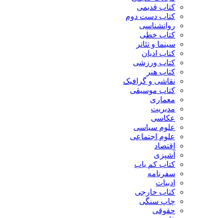
کتاب قدیمی
کتاب دست دوم
روانشناسی
کتاب خطی
سینما و تئاتر
کتاب ادیان
کتاب ورزشی
کتاب هنر
نقاشی و گرافیک
کتاب موسیقی
معماری
مدیریت
عکاسی
علوم سیاسی
علوم اجتماعی
اقتصاد
آشپزی
کتاب کم یاب
سفرنامه
ادبیات
کتاب خارجی
چاپ سنگی
حقوقی