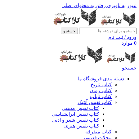
عبور به ناوبری
رفتن به محتوای اصلی
جستجو
ورود / ثبت نام
0
موارد
جستجو
دسته بندی فروشگاه ما
کتاب تاریخ
کتاب رمان
کتاب نایاب
کتاب نفیس آنتیک
کتاب نفیس مذهبی
کتاب نفیس ایرانشناسی
کتاب نفیس شعر و ادبی
کتاب نفیس هنری
کتاب متفرقه
مجلات قدیمی