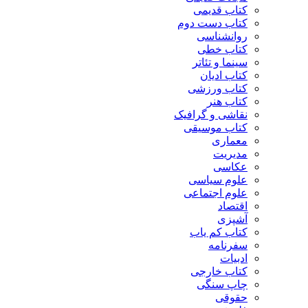
کتاب قدیمی
کتاب دست دوم
روانشناسی
کتاب خطی
سینما و تئاتر
کتاب ادیان
کتاب ورزشی
کتاب هنر
نقاشی و گرافیک
کتاب موسیقی
معماری
مدیریت
عکاسی
علوم سیاسی
علوم اجتماعی
اقتصاد
آشپزی
کتاب کم یاب
سفرنامه
ادبیات
کتاب خارجی
چاپ سنگی
حقوقی