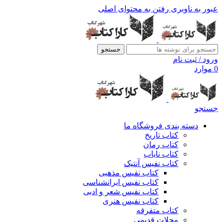
عبور به ناوبری
رفتن به محتوای اصلی
جستجو
ورود / ثبت نام
0
موارد
جستجو
دسته بندی فروشگاه ما
کتاب تاریخ
کتاب رمان
کتاب نایاب
کتاب نفیس آنتیک
کتاب نفیس مذهبی
کتاب نفیس ایرانشناسی
کتاب نفیس شعر و ادبی
کتاب نفیس هنری
کتاب متفرقه
مجلات قدیمی