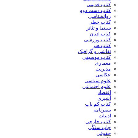
کتاب قدیمی
کتاب دست دوم
روانشناسی
کتاب خطی
سینما و تئاتر
کتاب ادیان
کتاب ورزشی
کتاب هنر
نقاشی و گرافیک
کتاب موسیقی
معماری
مدیریت
عکاسی
علوم سیاسی
علوم اجتماعی
اقتصاد
آشپزی
کتاب کم یاب
سفرنامه
ادبیات
کتاب خارجی
چاپ سنگی
حقوقی