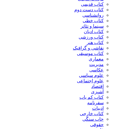
کتاب قدیمی
کتاب دست دوم
روانشناسی
کتاب خطی
سینما و تئاتر
کتاب ادیان
کتاب ورزشی
کتاب هنر
نقاشی و گرافیک
کتاب موسیقی
معماری
مدیریت
عکاسی
علوم سیاسی
علوم اجتماعی
اقتصاد
آشپزی
کتاب کم یاب
سفرنامه
ادبیات
کتاب خارجی
چاپ سنگی
حقوقی