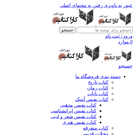
عبور به ناوبری
رفتن به محتوای اصلی
جستجو
ورود / ثبت نام
0
موارد
جستجو
دسته بندی فروشگاه ما
کتاب تاریخ
کتاب رمان
کتاب نایاب
کتاب نفیس آنتیک
کتاب نفیس مذهبی
کتاب نفیس ایرانشناسی
کتاب نفیس شعر و ادبی
کتاب نفیس هنری
کتاب متفرقه
مجلات قدیمی