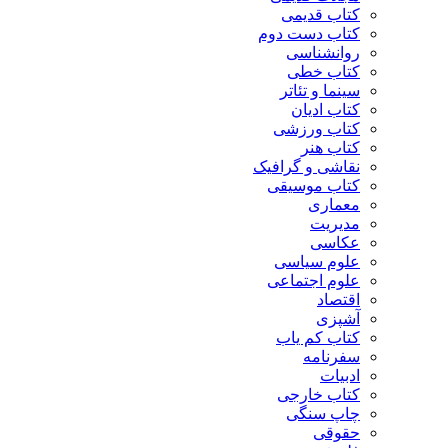
کتاب قدیمی
کتاب دست دوم
روانشناسی
کتاب خطی
سینما و تئاتر
کتاب ادیان
کتاب ورزشی
کتاب هنر
نقاشی و گرافیک
کتاب موسیقی
معماری
مدیریت
عکاسی
علوم سیاسی
علوم اجتماعی
اقتصاد
آشپزی
کتاب کم یاب
سفرنامه
ادبیات
کتاب خارجی
چاپ سنگی
حقوقی