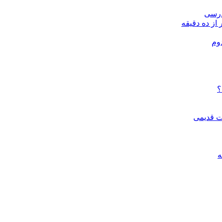
درسی
 از ده دقیقه
وم
؟
ات قدیمی
ه