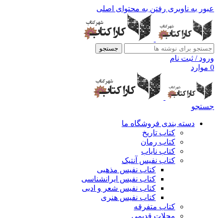
عبور به ناوبری
رفتن به محتوای اصلی
جستجو
ورود / ثبت نام
0
موارد
جستجو
دسته بندی فروشگاه ما
کتاب تاریخ
کتاب رمان
کتاب نایاب
کتاب نفیس آنتیک
کتاب نفیس مذهبی
کتاب نفیس ایرانشناسی
کتاب نفیس شعر و ادبی
کتاب نفیس هنری
کتاب متفرقه
مجلات قدیمی