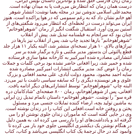
رمان زبان فارسی خلق شده و تواناترین داستان نویس ایرانی،
درست همان زمان که انتظارش می‌رفت پا به میدان نهاده است.
محمدعلی اسلامی ندوشن نیز در مجله یغما نوشت: انتشار شوهر
آهو خانم نشان داد که به رغم سمومی که در هوا پراکنده است، هنوز
ایران می‌تواند درست در لحظه‌ای که انتظار می‌رود شگفتی‌های از
آستین بیرون آورد. استقبال شگفت انگیز از رمان “شوهرآهوخانم”
چنان بود که سرانجام به فیلمنامه تبدیل شد. پیش از انقلاب
“شوهرآهوخانم” بارها تجدید چاپ شد، پس از انقلاب نیز بارها در
تیراژهای بالای ۱۰ هزار نسخه‌ای منتشر شد، البته یکبار ۱۱ هزار جلد
قطع پالتوئی آن بدستور مدیر مکتبی و تازه برگمار شده بر سر
انتشاراتی مصادره شده امیرکبیر به کارخانه مقوا سازی فرستاده
شده و خمیر شد، زیرا افغانی حاضر نشده بود برخی کلمات و جملات
رمان را عوض کند. مدیر مکتبی انتشارات امیرکبیر مصادره شده
سایه احمد محمود، محمود دولت آبادی، علی محمد افغانی و بزرگ
علوی و هر نویسنده دیگری را که سابقه سیاسی داشت با تیر می‌زد.
البته چاپ “شوهرآهوخانم” توسط انتشاراتی‌های دیگر ادامه یافت.
افغانی، پس از شوهرآهوخانم، رمان ۸۰۰ صفحه‌ای “شادکامان دره
قره سو” را نوشت. «شوهر آهوخانم» داستان ناتمام تبدیل زن ایرانی
به ماشین تولید بچه، ارضاء کننده تمایلات جنسی مرد و مسئول
پختن و روفتن خانه است.افغانی این کتاب را در زندان نوشته است.
وی در جایی گفته است که مأموران زندان جلوی نوشتن او را می
گرفته اند و یادداشت‌های او را بازرسی می کرده اند، به همین دلیل
در هنگام نوشتن یک دیکشنری انگلیسی جلوی خود باز می کرده تا
وانمود کند در حال ترجمهٔ یک کتاب انگلیسی می‌باشد و کتاب، کتاب