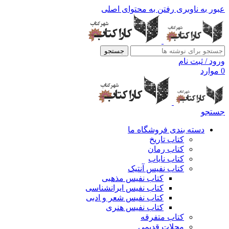
عبور به ناوبری
رفتن به محتوای اصلی
جستجو
ورود / ثبت نام
0
موارد
جستجو
دسته بندی فروشگاه ما
کتاب تاریخ
کتاب رمان
کتاب نایاب
کتاب نفیس آنتیک
کتاب نفیس مذهبی
کتاب نفیس ایرانشناسی
کتاب نفیس شعر و ادبی
کتاب نفیس هنری
کتاب متفرقه
مجلات قدیمی