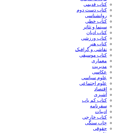
کتاب قدیمی
کتاب دست دوم
روانشناسی
کتاب خطی
سینما و تئاتر
کتاب ادیان
کتاب ورزشی
کتاب هنر
نقاشی و گرافیک
کتاب موسیقی
معماری
مدیریت
عکاسی
علوم سیاسی
علوم اجتماعی
اقتصاد
آشپزی
کتاب کم یاب
سفرنامه
ادبیات
کتاب خارجی
چاپ سنگی
حقوقی