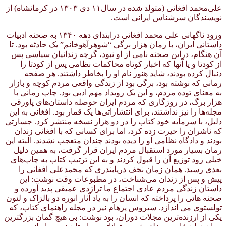
علی‌محمد افغانی (متولد شده در سال۱۱ دی ۱۳۰۳ در کرمانشاه) از
نویسندگان سرشناس ایرانی است.
ورود ناگهانی علی محمد افغانی درابتدای دهه ۱۳۴۰ به صحنه ادبیات
داستانی ایران، با رمان هزار برگی “شوهرآهوخانم” یک حادثه بود. تا
آن هنگام، دراین صحنه نامی از او نبود، گرچه زندانیان سیاسی پس
از کودتا و یا آنها که اخبار کوتاه محاکمات نظامی پس از کودتا را
دنبال کرده بودند، شاید هنوز نام او را بخاطر داشتند. هر صفحه
رمانی که نوشته بود، برگی بود از زندگی واقعی مردم کوچه و بازار
به معنای توده مردم، و این یک رویداد مهم ادبی بود. چاپ رمانی با
هزار برگ، در روزگاری که مردم ایران حوصله داستان‌های پاورقی
مجله‌ها را نیز نداشتند، برای انتشاراتی‌ها یک قمار بود. افغانی به این
دلیل، با سرمایه خود کتاب را در دو هزار نسخه منتشر کرد. جسارتی
که ناشران را حیرت زده کرد، اما برای کسانی که با افغانی زندان
بودند و دادگاه نظامی او را دیده بودند چندان متعجب نشدند. البته این
رمان بسیار مورد استقبال مردم ایران قرار گرفت، به همین دلیل
خیلی زود توزیع آن را قبول کردند و به این ترتیب کتاب به چاپ‌های
بعدی رسید. همان زمان نجف دریابندری که محمدعلی افغانی را
پیش و پس از زندان می‌شناخت، در مطبوعات وقت نوشت: این
داستان زندگی مردم عادی اجتماع ما تراژدی عمیقی پدید آورده و
صحنه هائی را پرداخته که انسان را به یاد آثار انوره دو بالزاک و لئون
تولستوی می اندازد. سیروس پرهام نیز در مجله راهنمای کتاب، که
یکی از ارزنده‌ترین مجلات دوران، بود نوشت: بی هیچ گمان بزرگترین