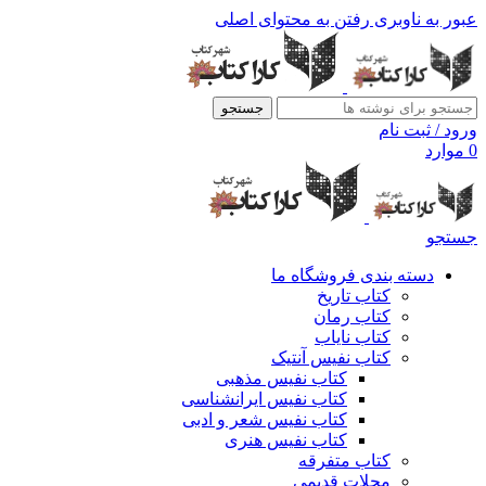
عبور به ناوبری
رفتن به محتوای اصلی
جستجو
ورود / ثبت نام
0
موارد
جستجو
دسته بندی فروشگاه ما
کتاب تاریخ
کتاب رمان
کتاب نایاب
کتاب نفیس آنتیک
کتاب نفیس مذهبی
کتاب نفیس ایرانشناسی
کتاب نفیس شعر و ادبی
کتاب نفیس هنری
کتاب متفرقه
مجلات قدیمی