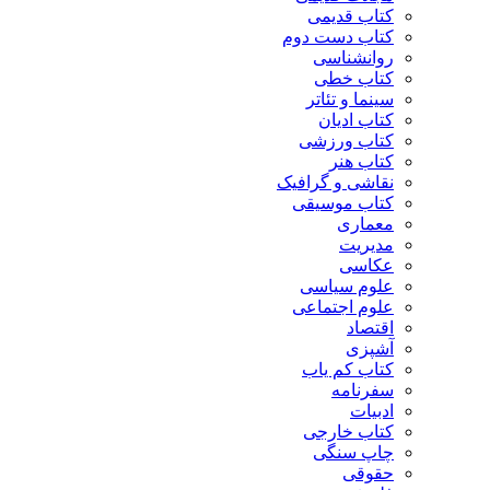
کتاب قدیمی
کتاب دست دوم
روانشناسی
کتاب خطی
سینما و تئاتر
کتاب ادیان
کتاب ورزشی
کتاب هنر
نقاشی و گرافیک
کتاب موسیقی
معماری
مدیریت
عکاسی
علوم سیاسی
علوم اجتماعی
اقتصاد
آشپزی
کتاب کم یاب
سفرنامه
ادبیات
کتاب خارجی
چاپ سنگی
حقوقی