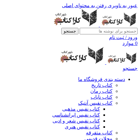
عبور به ناوبری
رفتن به محتوای اصلی
جستجو
ورود / ثبت نام
0
موارد
جستجو
دسته بندی فروشگاه ما
کتاب تاریخ
کتاب رمان
کتاب نایاب
کتاب نفیس آنتیک
کتاب نفیس مذهبی
کتاب نفیس ایرانشناسی
کتاب نفیس شعر و ادبی
کتاب نفیس هنری
کتاب متفرقه
مجلات قدیمی