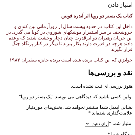
امتیاز دادن
کتاب یک بستر دو رویا اثر آندره فونتن
داخل این کتاب در حدود بيست سال از زورآزمائي بين كندي و
خروشچف بر سر استقرار موشكهاي شوروي در كوبا مي گذرد. در
اين جريان رهبران دو ابرقدرت چنان دچار وحشت شدند كه وعده
دادند هرچه در قدرت دارند بكار ببرند تا ديگر در كنار پرتگاه جنگ
قرار نگيرند
جوايزي كه اين كتاب برنده شده است برنده جايزه سفيران ۱۹۸۳
نقد و بررسی‌ها
هنوز بررسی‌ای ثبت نشده است.
اولین کسی باشید که دیدگاهی می نویسد “یک بستر دو رویا”
نشانی ایمیل شما منتشر نخواهد شد.
بخش‌های موردنیاز
علامت‌گذاری شده‌اند
*
امتیاز شما
*
دیدگاه شما
*