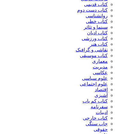
کتاب قدیمی
کتاب دست دوم
روانشناسی
کتاب خطی
سینما و تئاتر
کتاب ادیان
کتاب ورزشی
کتاب هنر
نقاشی و گرافیک
کتاب موسیقی
معماری
مدیریت
عکاسی
علوم سیاسی
علوم اجتماعی
اقتصاد
آشپزی
کتاب کم یاب
سفرنامه
ادبیات
کتاب خارجی
چاپ سنگی
حقوقی