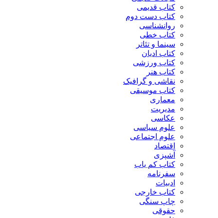
کتاب قدیمی
کتاب دست دوم
روانشناسی
کتاب خطی
سینما و تئاتر
کتاب ادیان
کتاب ورزشی
کتاب هنر
نقاشی و گرافیک
کتاب موسیقی
معماری
مدیریت
عکاسی
علوم سیاسی
علوم اجتماعی
اقتصاد
آشپزی
کتاب کم یاب
سفرنامه
ادبیات
کتاب خارجی
چاپ سنگی
حقوقی