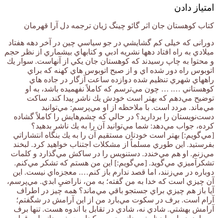
امتیاز دادن
کتاب کوهستان جان اثر گائو چینگ ژیان ترجمه دل آرا قهرمان
دورانی كه خیلی کم گشايشي در جو سياسي چين در آخر دهه هفتاد
ميلادي به راه افتاد دهها نشريه ادبي و كتابهاي بيشماري از نظر حجم
و محتوا به چاپ رسيدند كه كوهستان جان يكي از آنهاست. سوار يك
اتوبوس راه دور شده اي و از صبح اتوبوس هاي كهنه كه براي
راههاي شهري تنظيم شده دوازده ساعت آزگار در جاده هاي
كوهستاني …. … چون مي‌ترسم كه كاملاً نفهميده باشد، به او
توضيح مي‌دهم كه بهتر است خودش يك ناشر پيدا كند. ساكت
مي‌ماند. مردد است. با ملاحظه از او مي‌پرسم: مي‌توانيد
دست‌نويستان را برداريد؟ در حالي كه چشم‌هايش را كاملاً گشاده
كرده، جواب مي‌دهد: شما مي‌توانيد آن را به يك ناشر بدهيد؟
[مي‌گويم:] بهتر است خودتان مستقيم آن را به يك بنگاه انتشاراتي
بفرستيد. اين طوري مسلماً از مشكلات اجتناب خواهيد كرد. لبخند
مي‌زنم. او هم مي‌خندد. دستنويس را در ساكش مي‌گذارد و كلمات
تشكرآميزي مي‌گويد. [مي‌گويم:] اين من هستم كه تشكر مي‌كنم.
دوباره در مي‌زنند، اما قصد ندارم باز كنم…. معجزه‌اي نيست. اين
آن چيزي است كه خدا به من گفته؛ به من، ناراضيِ ابدي. مي‌پرسم،
آيا باز هم چيزي براي جستجو باقي مي‌ماند؟ همه چيز در اطراف
آرام است. برف در سكوت مي‌بارد من از اين آرامش در شگفتم؛
آرامش بهشتي. شادي نه، شادي در تقابل با اندوه هست. تنها برف