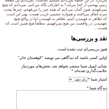
مي‌بارد. در اين لحظه نمي‌دانم جسمم كجاست. نمي‌دانم اين قطعه
زمين بهشتي از كجا مي‌آيد؟ به اطراف نگاه مي‌كنم. نمي‌دانم كه هيچ
نمي‌فهمم. هنوز گمان مي‌كنم كه همه چيز را مي‌فهمم. چيزها پشت
سرم اتفاق مي‌افتند و همواره چشمي غريب هست. بهتر اين است
كه تظاهر به فهميدن كنيم. تظاهر به فهميدن اما در واقع هيچ،
نفهميدن. در واقعيت من هيچ نمي‌فهمم، مطلقاً هيچ همين است كه
هست…
نقد و بررسی‌ها
هنوز بررسی‌ای ثبت نشده است.
اولین کسی باشید که دیدگاهی می نویسد “کوهستان جان”
نشانی ایمیل شما منتشر نخواهد شد.
بخش‌های موردنیاز
علامت‌گذاری شده‌اند
*
امتیاز شما
*
دیدگاه شما
*