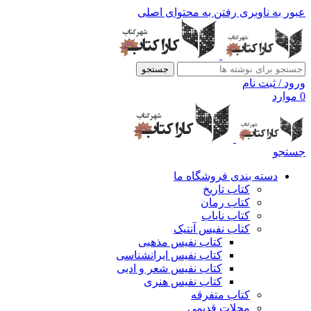
عبور به ناوبری
رفتن به محتوای اصلی
جستجو
ورود / ثبت نام
0
موارد
جستجو
دسته بندی فروشگاه ما
کتاب تاریخ
کتاب رمان
کتاب نایاب
کتاب نفیس آنتیک
کتاب نفیس مذهبی
کتاب نفیس ایرانشناسی
کتاب نفیس شعر و ادبی
کتاب نفیس هنری
کتاب متفرقه
مجلات قدیمی