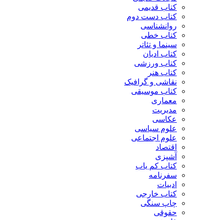
کتاب قدیمی
کتاب دست دوم
روانشناسی
کتاب خطی
سینما و تئاتر
کتاب ادیان
کتاب ورزشی
کتاب هنر
نقاشی و گرافیک
کتاب موسیقی
معماری
مدیریت
عکاسی
علوم سیاسی
علوم اجتماعی
اقتصاد
آشپزی
کتاب کم یاب
سفرنامه
ادبیات
کتاب خارجی
چاپ سنگی
حقوقی