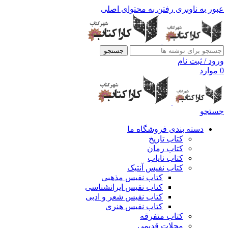
عبور به ناوبری
رفتن به محتوای اصلی
جستجو
ورود / ثبت نام
0
موارد
جستجو
دسته بندی فروشگاه ما
کتاب تاریخ
کتاب رمان
کتاب نایاب
کتاب نفیس آنتیک
کتاب نفیس مذهبی
کتاب نفیس ایرانشناسی
کتاب نفیس شعر و ادبی
کتاب نفیس هنری
کتاب متفرقه
مجلات قدیمی