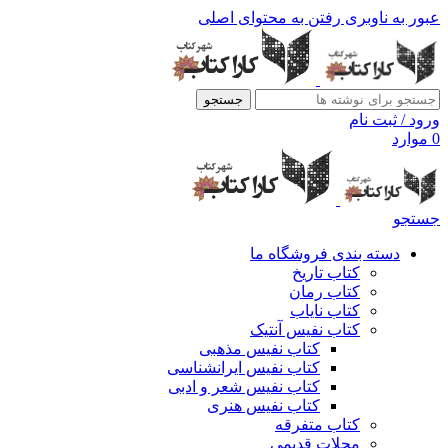
عبور به ناوبری
رفتن به محتوای اصلی
جستجو
ورود / ثبت نام
0
موارد
جستجو
دسته بندی فروشگاه ما
کتاب تاریخ
کتاب رمان
کتاب نایاب
کتاب نفیس آنتیک
کتاب نفیس مذهبی
کتاب نفیس ایرانشناسی
کتاب نفیس شعر و ادبی
کتاب نفیس هنری
کتاب متفرقه
مجلات قدیمی