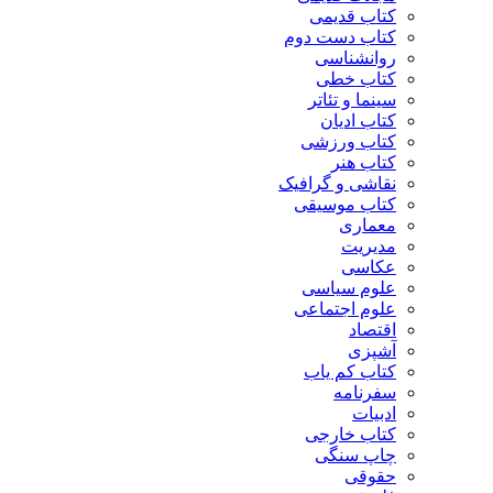
کتاب قدیمی
کتاب دست دوم
روانشناسی
کتاب خطی
سینما و تئاتر
کتاب ادیان
کتاب ورزشی
کتاب هنر
نقاشی و گرافیک
کتاب موسیقی
معماری
مدیریت
عکاسی
علوم سیاسی
علوم اجتماعی
اقتصاد
آشپزی
کتاب کم یاب
سفرنامه
ادبیات
کتاب خارجی
چاپ سنگی
حقوقی