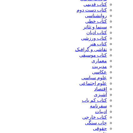
کتاب قدیمی
کتاب دست دوم
روانشناسی
کتاب خطی
سینما و تئاتر
کتاب ادیان
کتاب ورزشی
کتاب هنر
نقاشی و گرافیک
کتاب موسیقی
معماری
مدیریت
عکاسی
علوم سیاسی
علوم اجتماعی
اقتصاد
آشپزی
کتاب کم یاب
سفرنامه
ادبیات
کتاب خارجی
چاپ سنگی
حقوقی