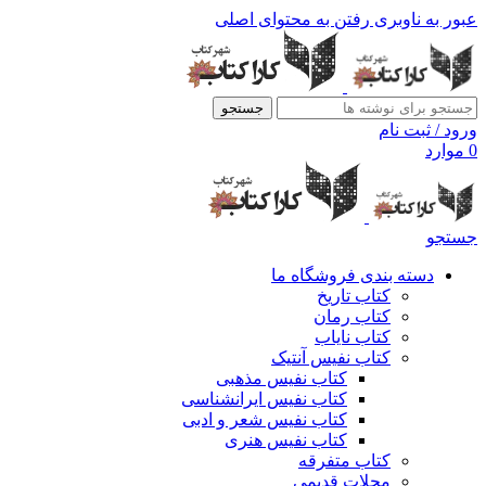
عبور به ناوبری
رفتن به محتوای اصلی
جستجو
ورود / ثبت نام
0
موارد
جستجو
دسته بندی فروشگاه ما
کتاب تاریخ
کتاب رمان
کتاب نایاب
کتاب نفیس آنتیک
کتاب نفیس مذهبی
کتاب نفیس ایرانشناسی
کتاب نفیس شعر و ادبی
کتاب نفیس هنری
کتاب متفرقه
مجلات قدیمی