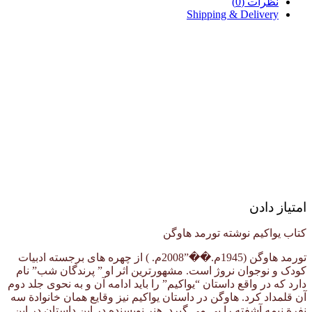
نظرات (0)
Shipping & Delivery
امتیاز دادن
کتاب یواکیم نوشته تورمد هاوگن
تورمد هاوگن (1945م.��”2008م. ) از چهره های برجسته ادبیات
کودک و نوجوان نروژ است. مشهورترین اثر او ” پرندگان شب” نام
دارد که در واقع داستان “یواکیم” را باید ادامه آن و به نحوی جلد دوم
آن قلمداد کرد. هاوگن در داستان یواکیم نیز وقایع همان خانوادة سه
نفرة نیمه آشفته را پی می گیرد. هنر نویسنده در این داستان در این