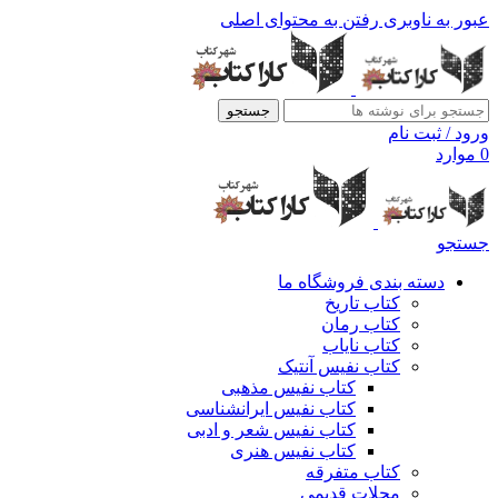
عبور به ناوبری
رفتن به محتوای اصلی
جستجو
ورود / ثبت نام
0
موارد
جستجو
دسته بندی فروشگاه ما
کتاب تاریخ
کتاب رمان
کتاب نایاب
کتاب نفیس آنتیک
کتاب نفیس مذهبی
کتاب نفیس ایرانشناسی
کتاب نفیس شعر و ادبی
کتاب نفیس هنری
کتاب متفرقه
مجلات قدیمی