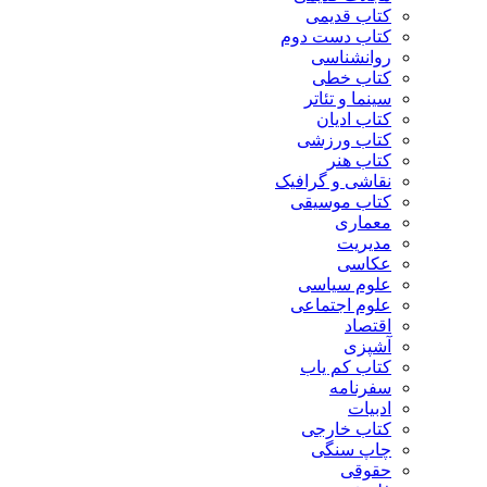
کتاب قدیمی
کتاب دست دوم
روانشناسی
کتاب خطی
سینما و تئاتر
کتاب ادیان
کتاب ورزشی
کتاب هنر
نقاشی و گرافیک
کتاب موسیقی
معماری
مدیریت
عکاسی
علوم سیاسی
علوم اجتماعی
اقتصاد
آشپزی
کتاب کم یاب
سفرنامه
ادبیات
کتاب خارجی
چاپ سنگی
حقوقی