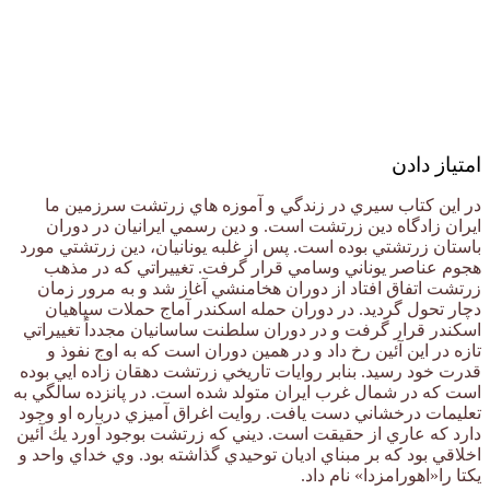
امتیاز دادن
در این کتاب سيري در زندگي و آموزه هاي زرتشت سرزمين ما
ايران زادگاه دين زرتشت است. و دين رسمي ايرانيان در دوران
باستان زرتشتي بوده است. پس از غلبه يونانيان، دين زرتشتي مورد
هجوم عناصر يوناني وسامي قرار گرفت. تغييراتي كه در مذهب
زرتشت اتفاق افتاد از دوران هخامنشي آغاز شد و به مرور زمان
دچار تحول گرديد. در دوران حمله اسكندر آماج حملات سپاهيان
اسكندر قرار گرفت و در دوران سلطنت ساسانيان مجدداً تغييراتي
تازه در اين آئين رخ داد و در همين دوران است كه به اوج نفوذ و
قدرت خود رسيد. بنابر روايات تاريخي زرتشت دهقان زاده ايي بوده
است كه در شمال غرب ايران متولد شده است. در پانزده سالگي به
تعليمات درخشاني دست يافت. روايت اغراق آميزي درباره او وجود
دارد كه عاري از حقيقت است. ديني كه زرتشت بوجود آورد يك آئين
اخلاقي بود كه بر مبناي اديان توحيدي گذاشته بود. وي خداي واحد و
يكتا را«اهورامزدا» نام داد.