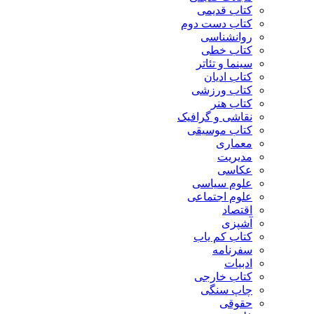
کتاب قدیمی
کتاب دست دوم
روانشناسی
کتاب خطی
سینما و تئاتر
کتاب ادیان
کتاب ورزشی
کتاب هنر
نقاشی و گرافیک
کتاب موسیقی
معماری
مدیریت
عکاسی
علوم سیاسی
علوم اجتماعی
اقتصاد
آشپزی
کتاب کم یاب
سفرنامه
ادبیات
کتاب خارجی
چاپ سنگی
حقوقی