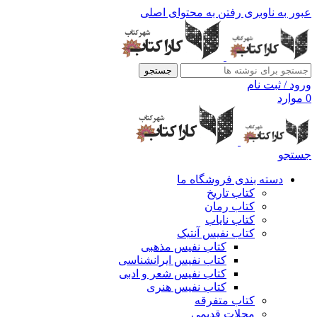
عبور به ناوبری
رفتن به محتوای اصلی
جستجو
ورود / ثبت نام
0
موارد
جستجو
دسته بندی فروشگاه ما
کتاب تاریخ
کتاب رمان
کتاب نایاب
کتاب نفیس آنتیک
کتاب نفیس مذهبی
کتاب نفیس ایرانشناسی
کتاب نفیس شعر و ادبی
کتاب نفیس هنری
کتاب متفرقه
مجلات قدیمی