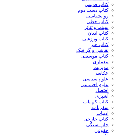
کتاب قدیمی
کتاب دست دوم
روانشناسی
کتاب خطی
سینما و تئاتر
کتاب ادیان
کتاب ورزشی
کتاب هنر
نقاشی و گرافیک
کتاب موسیقی
معماری
مدیریت
عکاسی
علوم سیاسی
علوم اجتماعی
اقتصاد
آشپزی
کتاب کم یاب
سفرنامه
ادبیات
کتاب خارجی
چاپ سنگی
حقوقی