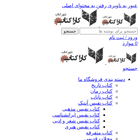
عبور به ناوبری
رفتن به محتوای اصلی
جستجو
ورود / ثبت نام
0
موارد
جستجو
دسته بندی فروشگاه ما
کتاب تاریخ
کتاب رمان
کتاب نایاب
کتاب نفیس آنتیک
کتاب نفیس مذهبی
کتاب نفیس ایرانشناسی
کتاب نفیس شعر و ادبی
کتاب نفیس هنری
کتاب متفرقه
مجلات قدیمی