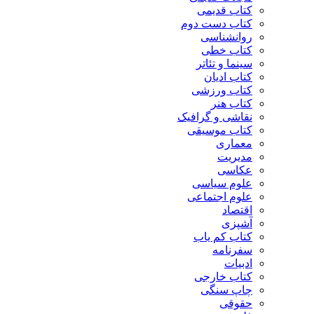
کتاب قدیمی
کتاب دست دوم
روانشناسی
کتاب خطی
سینما و تئاتر
کتاب ادیان
کتاب ورزشی
کتاب هنر
نقاشی و گرافیک
کتاب موسیقی
معماری
مدیریت
عکاسی
علوم سیاسی
علوم اجتماعی
اقتصاد
آشپزی
کتاب کم یاب
سفرنامه
ادبیات
کتاب خارجی
چاپ سنگی
حقوقی