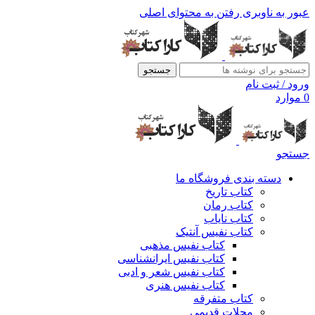
عبور به ناوبری
رفتن به محتوای اصلی
جستجو
ورود / ثبت نام
0
موارد
جستجو
دسته بندی فروشگاه ما
کتاب تاریخ
کتاب رمان
کتاب نایاب
کتاب نفیس آنتیک
کتاب نفیس مذهبی
کتاب نفیس ایرانشناسی
کتاب نفیس شعر و ادبی
کتاب نفیس هنری
کتاب متفرقه
مجلات قدیمی