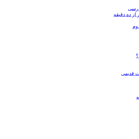
درسی
 از ده دقیقه
وم
؟
ات قدیمی
ه