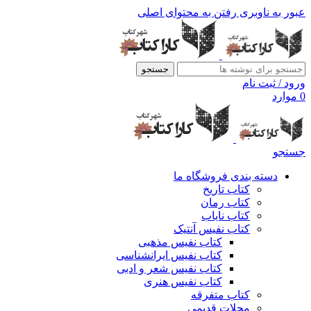
عبور به ناوبری
رفتن به محتوای اصلی
جستجو
ورود / ثبت نام
0
موارد
جستجو
دسته بندی فروشگاه ما
کتاب تاریخ
کتاب رمان
کتاب نایاب
کتاب نفیس آنتیک
کتاب نفیس مذهبی
کتاب نفیس ایرانشناسی
کتاب نفیس شعر و ادبی
کتاب نفیس هنری
کتاب متفرقه
مجلات قدیمی