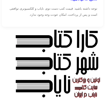
توجه داشته باشید: قیمت کتب دست دوم، نایاب و کلکسیونری توافقی
است و پس از پرداخت، امکان عودت وجه وجود ندارد.