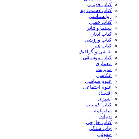
کتاب قدیمی
کتاب دست دوم
روانشناسی
کتاب خطی
سینما و تئاتر
کتاب ادیان
کتاب ورزشی
کتاب هنر
نقاشی و گرافیک
کتاب موسیقی
معماری
مدیریت
عکاسی
علوم سیاسی
علوم اجتماعی
اقتصاد
آشپزی
کتاب کم یاب
سفرنامه
ادبیات
کتاب خارجی
چاپ سنگی
حقوقی