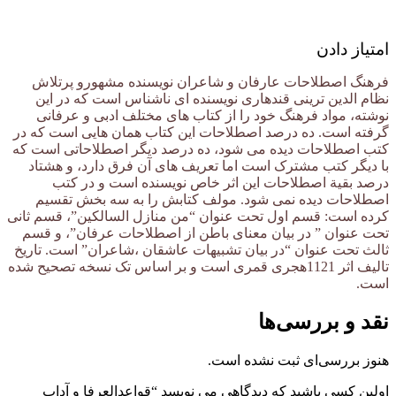
امتیاز دادن
فرهنگ اصطلاحات عارفان و شاعران نویسنده مشهورو پرتلاش
نظام الدین ترینی قندهاری نویسنده ای ناشناس است که در این
نوشته، مواد فرهنگ خود را از کتاب های مختلف ادبی و عرفانی
گرفته است. ده درصد اصطلاحات این کتاب همان هایی است که در
کتب اصطلاحات دیده می شود، ده درصد دیگر اصطلاحاتی است که
با دیگر کتب مشترک است اما تعریف های آن فرق دارد، و هشتاد
درصد بقیة اصطلاحات این اثر خاص نویسنده است و در کتب
اصطلاحات دیده نمی شود. مولف کتابش را به سه بخش تقسیم
کرده است: قسم اول تحت عنوان “من منازل السالکین”، قسم ثانی
تحت عنوان ” در بیان معنای باطن از اصطلاحات عرفان”، و قسم
ثالث تحت عنوان “در بیان تشبیهات عاشقان ،شاعران” است. تاریخ
تالیف اثر 1121هجری قمری است و بر اساس تک نسخه تصحیح شده
است.
نقد و بررسی‌ها
هنوز بررسی‌ای ثبت نشده است.
اولین کسی باشید که دیدگاهی می نویسد “قواعدالعرفا و آداب