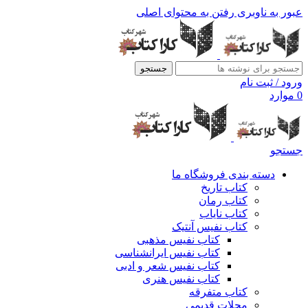
عبور به ناوبری
رفتن به محتوای اصلی
جستجو
ورود / ثبت نام
0
موارد
جستجو
دسته بندی فروشگاه ما
کتاب تاریخ
کتاب رمان
کتاب نایاب
کتاب نفیس آنتیک
کتاب نفیس مذهبی
کتاب نفیس ایرانشناسی
کتاب نفیس شعر و ادبی
کتاب نفیس هنری
کتاب متفرقه
مجلات قدیمی