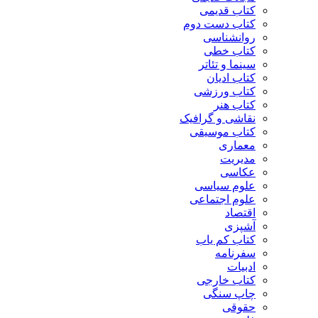
کتاب قدیمی
کتاب دست دوم
روانشناسی
کتاب خطی
سینما و تئاتر
کتاب ادیان
کتاب ورزشی
کتاب هنر
نقاشی و گرافیک
کتاب موسیقی
معماری
مدیریت
عکاسی
علوم سیاسی
علوم اجتماعی
اقتصاد
آشپزی
کتاب کم یاب
سفرنامه
ادبیات
کتاب خارجی
چاپ سنگی
حقوقی