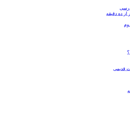
درسی
 از ده دقیقه
وم
؟
ات قدیمی
ه