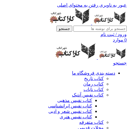
عبور به ناوبری
رفتن به محتوای اصلی
جستجو
ورود / ثبت نام
0
موارد
جستجو
دسته بندی فروشگاه ما
کتاب تاریخ
کتاب رمان
کتاب نایاب
کتاب نفیس آنتیک
کتاب نفیس مذهبی
کتاب نفیس ایرانشناسی
کتاب نفیس شعر و ادبی
کتاب نفیس هنری
کتاب متفرقه
مجلات قدیمی