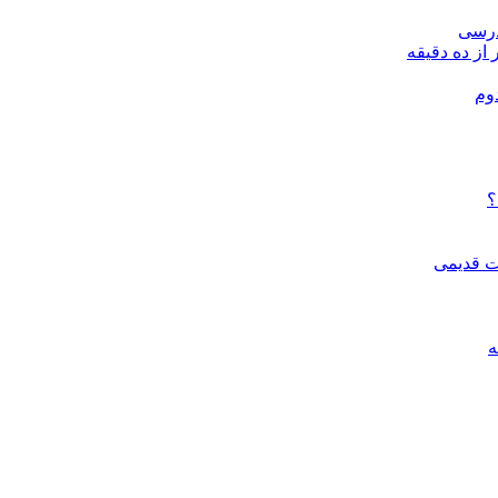
درسی
 از ده دقیقه
وم
؟
ات قدیمی
ه