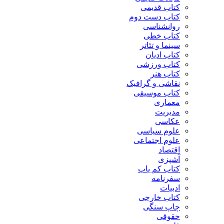
کتاب قدیمی
کتاب دست دوم
روانشناسی
کتاب خطی
سینما و تئاتر
کتاب ادیان
کتاب ورزشی
کتاب هنر
نقاشی و گرافیک
کتاب موسیقی
معماری
مدیریت
عکاسی
علوم سیاسی
علوم اجتماعی
اقتصاد
آشپزی
کتاب کم یاب
سفرنامه
ادبیات
کتاب خارجی
چاپ سنگی
حقوقی