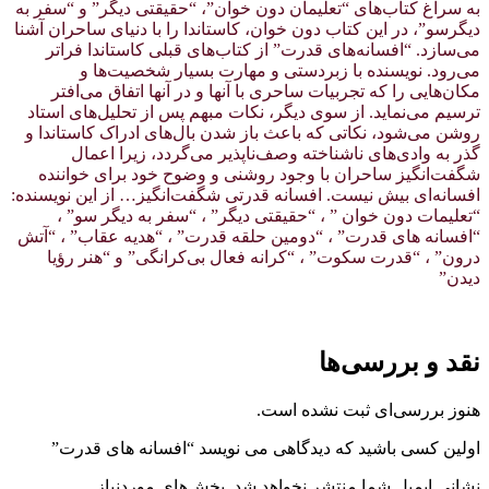
به سراغ کتاب‌های “تعلیمان دون خوان”، “حقیقتی دیگر” و “سفر به
دیگرسو”، در این کتاب دون خوان، کاستاندا را با دنیای ساحران آشنا
می‌سازد. “افسانه‌های قدرت” از کتاب‌های قبلی کاستاندا فراتر
می‌رود. نویسنده با زبردستی و مهارت بسیار شخصیت‌ها و
مکان‌هایی را که تجربیات ساحری با آنها و در آنها اتفاق می‌افتر
ترسیم می‌نماید. از سوی دیگر، نکات مبهم پس از تحلیل‌های استاد
روشن می‌شود، نکاتی که باعث باز شدن بال‌های ادراک کاستاندا و
گذر به وادی‌های ناشناخته وصف‌ناپذیر می‌گردد، زیرا اعمال
شگفت‌انگیز ساحران با وجود روشنی و وضوح خود برای خواننده
افسانه‌ای بیش نیست. افسانه قدرتی شگفت‌انگیز… از این نویسنده:
“تعلیمات دون خوان ” ، “حقیقتی دیگر” ، “سفر به دیگر سو” ،
“افسانه های قدرت” ، “دومین حلقه قدرت” ، “هدیه عقاب” ، “آتش
درون” ، “قدرت سکوت” ، “کرانه فعال بی‌کرانگی” و “هنر رؤیا
دیدن”
نقد و بررسی‌ها
هنوز بررسی‌ای ثبت نشده است.
اولین کسی باشید که دیدگاهی می نویسد “افسانه های قدرت”
نشانی ایمیل شما منتشر نخواهد شد.
بخش‌های موردنیاز