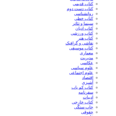
کتاب قدیمی
کتاب دست دوم
روانشناسی
کتاب خطی
سینما و تئاتر
کتاب ادیان
کتاب ورزشی
کتاب هنر
نقاشی و گرافیک
کتاب موسیقی
معماری
مدیریت
عکاسی
علوم سیاسی
علوم اجتماعی
اقتصاد
آشپزی
کتاب کم یاب
سفرنامه
ادبیات
کتاب خارجی
چاپ سنگی
حقوقی