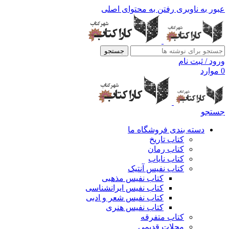
عبور به ناوبری
رفتن به محتوای اصلی
جستجو
ورود / ثبت نام
0
موارد
جستجو
دسته بندی فروشگاه ما
کتاب تاریخ
کتاب رمان
کتاب نایاب
کتاب نفیس آنتیک
کتاب نفیس مذهبی
کتاب نفیس ایرانشناسی
کتاب نفیس شعر و ادبی
کتاب نفیس هنری
کتاب متفرقه
مجلات قدیمی