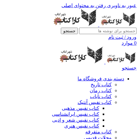
عبور به ناوبری
رفتن به محتوای اصلی
جستجو
ورود / ثبت نام
0
موارد
جستجو
دسته بندی فروشگاه ما
کتاب تاریخ
کتاب رمان
کتاب نایاب
کتاب نفیس آنتیک
کتاب نفیس مذهبی
کتاب نفیس ایرانشناسی
کتاب نفیس شعر و ادبی
کتاب نفیس هنری
کتاب متفرقه
مجلات قدیمی