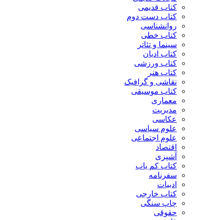
کتاب قدیمی
کتاب دست دوم
روانشناسی
کتاب خطی
سینما و تئاتر
کتاب ادیان
کتاب ورزشی
کتاب هنر
نقاشی و گرافیک
کتاب موسیقی
معماری
مدیریت
عکاسی
علوم سیاسی
علوم اجتماعی
اقتصاد
آشپزی
کتاب کم یاب
سفرنامه
ادبیات
کتاب خارجی
چاپ سنگی
حقوقی