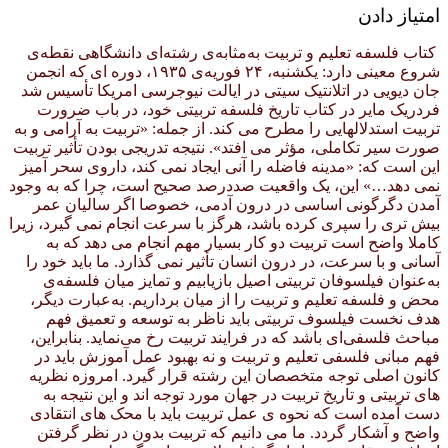
امتیاز دادن
کتاب فلسفه تعلیم و تربیت به‌مثابه‌ی رشته‌ای دانشگاهی نقطه‌ی
شروع معینی دارد: یکشنبه، ۲۴ فوریه‌ی ۱۹۳۵، دوره ای که انجمن
جان دیویی در اتلانتیک سیتی در ایالت نیوجرسی امریکا تأسیس شد
فردریک مایر در کتاب تاریخ فلسفه تربیتی خود، در باب ضرورت
تربیت استدلالهایی را مطرح می کند. از جمله: «تربیت به آرامی و به
صورت سیر تکاملی، مؤثر می افتد». نتیجه تدریجی بودن تأثیر تربیت
این است که: «مدینه فاضله را آنی ایجاد نمی کند، داروی سحر آمیز
نمی دهد…» این، یک واقعیت صددرصد صحیح است، چرا که به وجود
آمدن دگرگونی اساسی در درون آدمی، خصوصا اگر سالیان عمر
بیش تری را سپری کرده باشد، هرگز با سرعت انجام نمی گیرد، زیرا
کاملا واضح است تربیت دو کار بسیار مهم انجام می دهد که به
آسانی و با سرعت، در درون انسان تأثیر نمی گذارد. ما باید خود را
به‌عنوان فیلسوفان تربیتی اصیل بازیابیم و تمایز میان فلسفه‌ی
محض و فلسفه تعلیم و تربیت را از میان برداریم. به‌عبارت دیگر،
هدف نخست فیلسوف تربیتی باید ناظر به توسعه و تعمیق فهم
مباحث فلسفی‌ای باشد که در فرایند تربیت رخ می‌نماید. بنابراین،
فهم مبانی فلسفی تعلیم و تربیت و نه بهبود عمل آموزش باید در
کانون اصلی توجه متخصصان این رشته قرار گیرد. امروزه نظریه
های تربیتی و تاریخ تربیت در جهان مورد توجه اند و این نتیجه به
دست آمده است که نحوه ی عمل تربیت باید با محک های انتقادی
واضح و آشکار گردد. ما می دانیم که تربیت بدون در نظر گرفتن