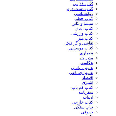
کتاب قدیمی
کتاب دست دوم
روانشناسی
کتاب خطی
سینما و تئاتر
کتاب ادیان
کتاب ورزشی
کتاب هنر
نقاشی و گرافیک
کتاب موسیقی
معماری
مدیریت
عکاسی
علوم سیاسی
علوم اجتماعی
اقتصاد
آشپزی
کتاب کم یاب
سفرنامه
ادبیات
کتاب خارجی
چاپ سنگی
حقوقی