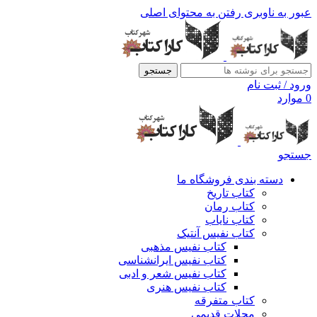
عبور به ناوبری
رفتن به محتوای اصلی
جستجو
ورود / ثبت نام
0
موارد
جستجو
دسته بندی فروشگاه ما
کتاب تاریخ
کتاب رمان
کتاب نایاب
کتاب نفیس آنتیک
کتاب نفیس مذهبی
کتاب نفیس ایرانشناسی
کتاب نفیس شعر و ادبی
کتاب نفیس هنری
کتاب متفرقه
مجلات قدیمی