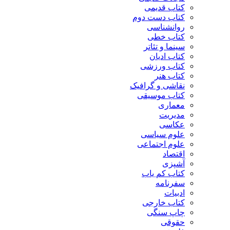
کتاب قدیمی
کتاب دست دوم
روانشناسی
کتاب خطی
سینما و تئاتر
کتاب ادیان
کتاب ورزشی
کتاب هنر
نقاشی و گرافیک
کتاب موسیقی
معماری
مدیریت
عکاسی
علوم سیاسی
علوم اجتماعی
اقتصاد
آشپزی
کتاب کم یاب
سفرنامه
ادبیات
کتاب خارجی
چاپ سنگی
حقوقی