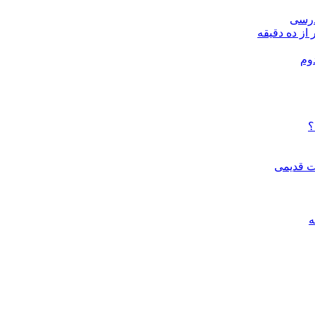
درسی
 از ده دقیقه
وم
؟
ات قدیمی
ه