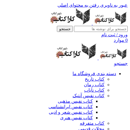
عبور به ناوبری
رفتن به محتوای اصلی
جستجو
ورود / ثبت نام
0
موارد
جستجو
دسته بندی فروشگاه ما
کتاب تاریخ
کتاب رمان
کتاب نایاب
کتاب نفیس آنتیک
کتاب نفیس مذهبی
کتاب نفیس ایرانشناسی
کتاب نفیس شعر و ادبی
کتاب نفیس هنری
کتاب متفرقه
مجلات قدیمی