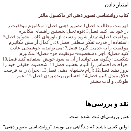
امتیاز دادن
کتاب روانشناسی تصویر ذهنی اثر ماکسول مالتز
فهرست مطالب: فصل1 :تصویر ذهنی فصل2 :مکانیزم موفقیت را
در خود پیدا کنید فصل3 :قوه تخیل:نخستین راهنمای مکانیزم
موفقیت فصل4 :بیدار شوید و دست از باورهای کاذب بشوئید فصل5
:استفاده از قدرت تفکر منطقی فصل6 :در کمال آرامش مکانیزم
موفقیت را به خدمت گیرید فصل7 :می توانیدبه خوشبختی عادت
کنید فصل8 :اجزاء شخصیت«موفقیت جو» فصل9 :مکانیزم
شکست: چگونه می توانید از آن به سود خویش استفاده کنید فصل10
:جراحات احساس را التیام بخشیم فصل11 :شخصیت حقیقی خود را
بروز دهید فصل12 :آرام بخشهای ذهنی فصل13 :بحران را به فرصت
خلاق مبدل کنیم فصل14 :احساس برنده بودن فصل 15 :عمر
طولانی و لذت بیشتر
نقد و بررسی‌ها
هنوز بررسی‌ای ثبت نشده است.
اولین کسی باشید که دیدگاهی می نویسد “روانشناسی تصویر ذهنی”