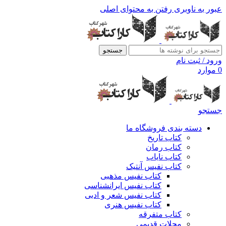
عبور به ناوبری
رفتن به محتوای اصلی
جستجو
ورود / ثبت نام
0
موارد
جستجو
دسته بندی فروشگاه ما
کتاب تاریخ
کتاب رمان
کتاب نایاب
کتاب نفیس آنتیک
کتاب نفیس مذهبی
کتاب نفیس ایرانشناسی
کتاب نفیس شعر و ادبی
کتاب نفیس هنری
کتاب متفرقه
مجلات قدیمی