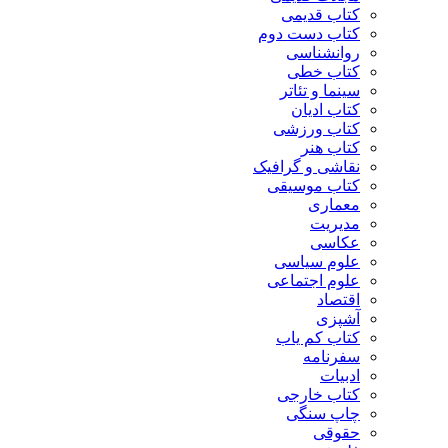
کتاب قدیمی
کتاب دست دوم
روانشناسی
کتاب خطی
سینما و تئاتر
کتاب ادیان
کتاب ورزشی
کتاب هنر
نقاشی و گرافیک
کتاب موسیقی
معماری
مدیریت
عکاسی
علوم سیاسی
علوم اجتماعی
اقتصاد
آشپزی
کتاب کم یاب
سفرنامه
ادبیات
کتاب خارجی
چاپ سنگی
حقوقی