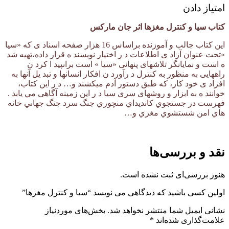
امتیاز دادن
کتاب سیا و کنترل مغزها اثر جان مارکس
اين كتاب جالب و آموزنده براساس 16 هزار صفحه اسناد ى كه «سيا
»تحت عنوان آزاد ى اطلاعات د ر اختيار نويسند ه قرار داده،تهيه شد
ه است و نمايانگر تلاشهاى پنهانى «سيا » است براىپيد ا كرد ن
راههايى به منظور به كنترل د رآورد ن افكار انسانها و تبد يل آنها به
افراد ى خود كار، كه طبق دستور آدم ميكشند و… د ر اين كتاب،
خوانند ه به ابزار و روشهاى سرى سيا د ر اين زمينه آگاهى مي يابد .
فهرست در جستجوي كانديداي منچوري جنگ سرد جنگ جهاني خانه
هاي امن شستشوي مغزي و…
نقد و بررسی‌ها
هنوز بررسی‌ای ثبت نشده است.
اولین کسی باشید که دیدگاهی می نویسد “سیا و کنترل مغزها”
نشانی ایمیل شما منتشر نخواهد شد.
بخش‌های موردنیاز
علامت‌گذاری شده‌اند
*