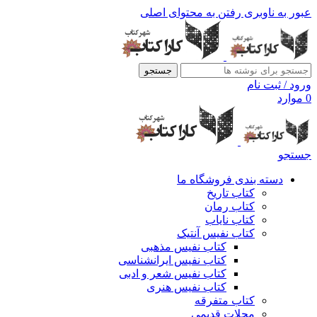
عبور به ناوبری
رفتن به محتوای اصلی
جستجو
ورود / ثبت نام
0
موارد
جستجو
دسته بندی فروشگاه ما
کتاب تاریخ
کتاب رمان
کتاب نایاب
کتاب نفیس آنتیک
کتاب نفیس مذهبی
کتاب نفیس ایرانشناسی
کتاب نفیس شعر و ادبی
کتاب نفیس هنری
کتاب متفرقه
مجلات قدیمی