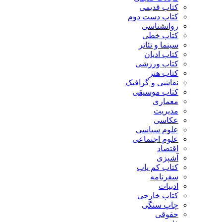
کتاب قدیمی
کتاب دست دوم
روانشناسی
کتاب خطی
سینما و تئاتر
کتاب ادیان
کتاب ورزشی
کتاب هنر
نقاشی و گرافیک
کتاب موسیقی
معماری
مدیریت
عکاسی
علوم سیاسی
علوم اجتماعی
اقتصاد
آشپزی
کتاب کم یاب
سفرنامه
ادبیات
کتاب خارجی
چاپ سنگی
حقوقی