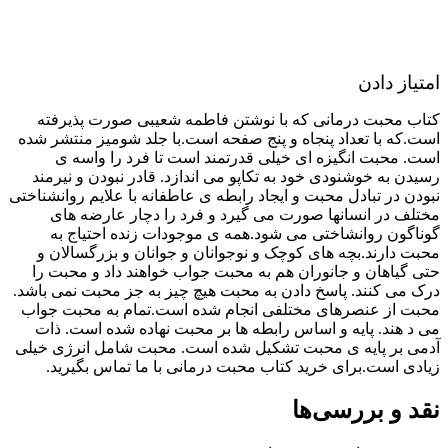
امتیاز دادن
کتاب محبت درمانی که با نوشتن فاطمه شعیبی صورت پذیرفته
است.که با تعداد پنجاه و پنج صفحه است.با جلد شومیز منتشر شده
است. محبت انگیزه ای خیلی قدرتمند است تا فرد را واسه ی
رسیدن به خوشنودی خود به تکاپو می اندازد. قادر نبودن و نیرمند
نبودن در تبادل محبت و ایجاد رابطه ی عاطفانه با علایم روانشناختی
مختلف در انسانها صورت می گیرد و فرد را دچار عارضه های
گوناگون روانشاختی می شود.همه ی موجودات زنده احتیاج به
محبت دارند.بچه های کوچک و نوجوانان و جوانان و بزرگسالان و
حتی گیاهان و جانوران هم به محبت جواب خواهند داد و محبت را
درک می کنند. پاسخ دادن به محبت هیچ چیز به جز محبت نمی باشد.
محبت از عنصرهای مختلفی انجام شده است.تمام به محبت جواب
می د هند. پایه و اساس رابطه ها بر محبت نهاده شده است. ذات
آدمی بر پایه ی محبت تشکیل شده است. محبت شامل انرژی خیلی
زیادی است.برای خرید کتاب محبت درمانی با ما تماس بگیرید.
نقد و بررسی‌ها