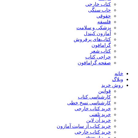
کتاب خارجی
چاپ سنگی
حقوقی
فلسفه
پزشکی و سلامت
آمازون کیندل
کتاب‌های پرفروش
گرامافون
کتاب شعر
حراجی کتاب
صفحه گرامافون
خانه
وبلاگ
روش خرید
قوانین
کارشناسی کتاب
کارشناسی نسخ خطی
خرید کتاب خارجی
خرید تلفنی
خرید آن لاین
خرید کتاب از سایت آمازون
خرید کتاب خارجی
خرید از ebay