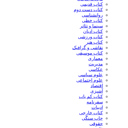
کتاب قدیمی
کتاب دست دوم
روانشناسی
کتاب خطی
سینما و تئاتر
کتاب ادیان
کتاب ورزشی
کتاب هنر
نقاشی و گرافیک
کتاب موسیقی
معماری
مدیریت
عکاسی
علوم سیاسی
علوم اجتماعی
اقتصاد
آشپزی
کتاب کم یاب
سفرنامه
ادبیات
کتاب خارجی
چاپ سنگی
حقوقی