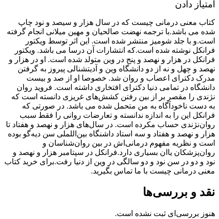
امتیاز دادن
کتاب معنی درمانی چیست که در سال هزار و سیصد و نود چاپ
شده می باشد.با ترجمه نهضت صالحیان و مهین میلانی انجام گرفته
است.و با جلد شومیز منتشر شده است. این اثر توسط ویکتور
فرانکل نوشته شده است.که انتشارات آن درسا می باشد. ویکتور
فرانکل در هزار و نهصد و پنج در وین متولد شده است. او در هزار و
نهصد و چهل و نه از دو دانشگاه وین و آدیتشنالی پیروز به گرفتن
مدرک دکترای اعصاب و روان شد. خصوصا او از صد و بیست
دانشگاه در تمامی دنیا دکترای افتخاری داشته است. فروید روان
نژندی را مقصر بر از بین رفتن کشش‌های غریزی دانسته است که
به دست ناخودآگاه به من متحمل شده می باشد. در صورتی که
فرانکل این را به اندازه ندانسته و تعارضات روانی را فقط سبب
روان‌نژندی حساب مکرده است. در سال‌های هزار و نهصد و هفتاد تا
هزار و نهصد و هفتاد و سه استاد داشنگاه بین‌اللملی سن دیه‌گو بوده
است و نظریه مفهوم درمانی‌اش در بین روان‌شناسان و
روان‌پزشکان یاان بسیاری دارد.فرانکل در سپتامبر هزار و نهصد و
نود و دو در سن نود و دو سالگی در وین از دنیا رفت.برای خرید کتاب
معنی درمانی چیست با ما تماس بگیرید.
نقد و بررسی‌ها
هنوز بررسی‌ای ثبت نشده است.