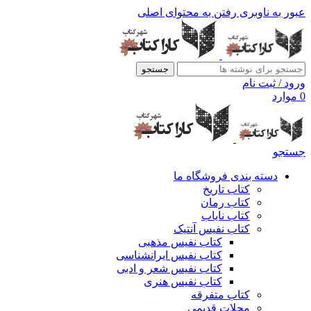
عبور به ناوبری
رفتن به محتوای اصلی
جستجو
ورود / ثبت نام
0
موارد
جستجو
دسته بندی فروشگاه ما
کتاب تاریخ
کتاب رمان
کتاب نایاب
کتاب نفیس آنتیک
کتاب نفیس مذهبی
کتاب نفیس ایرانشناسی
کتاب نفیس شعر و ادبی
کتاب نفیس هنری
کتاب متفرقه
مجلات قدیمی