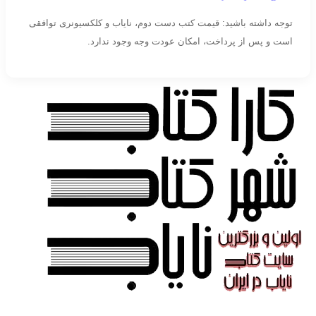
توجه داشته باشید: قیمت کتب دست دوم، نایاب و کلکسیونری توافقی
است و پس از پرداخت، امکان عودت وجه وجود ندارد.