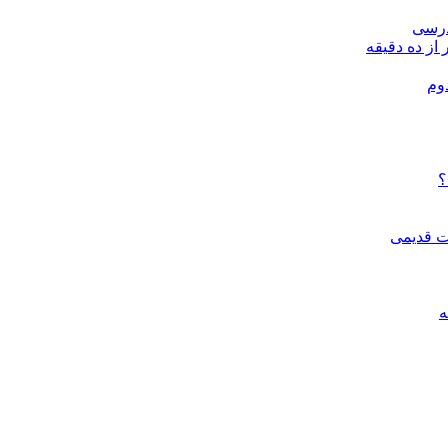
درسی
 از ده دقیقه
وم
؟
ات قدیمی
ه