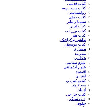
کتاب قدیمی
کتاب دست دوم
روانشناسی
کتاب خطی
سینما و تئاتر
کتاب ادیان
کتاب ورزشی
کتاب هنر
نقاشی و گرافیک
کتاب موسیقی
معماری
مدیریت
عکاسی
علوم سیاسی
علوم اجتماعی
اقتصاد
آشپزی
کتاب کم یاب
سفرنامه
ادبیات
کتاب خارجی
چاپ سنگی
حقوقی