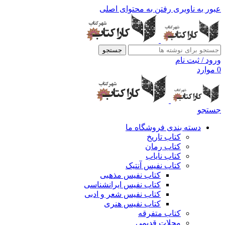
عبور به ناوبری
رفتن به محتوای اصلی
جستجو
ورود / ثبت نام
0
موارد
جستجو
دسته بندی فروشگاه ما
کتاب تاریخ
کتاب رمان
کتاب نایاب
کتاب نفیس آنتیک
کتاب نفیس مذهبی
کتاب نفیس ایرانشناسی
کتاب نفیس شعر و ادبی
کتاب نفیس هنری
کتاب متفرقه
مجلات قدیمی