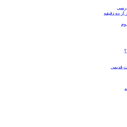
درسی
 از ده دقیقه
وم
؟
ات قدیمی
ه