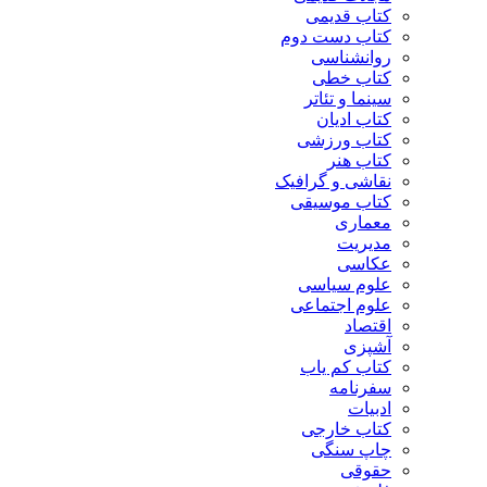
کتاب قدیمی
کتاب دست دوم
روانشناسی
کتاب خطی
سینما و تئاتر
کتاب ادیان
کتاب ورزشی
کتاب هنر
نقاشی و گرافیک
کتاب موسیقی
معماری
مدیریت
عکاسی
علوم سیاسی
علوم اجتماعی
اقتصاد
آشپزی
کتاب کم یاب
سفرنامه
ادبیات
کتاب خارجی
چاپ سنگی
حقوقی