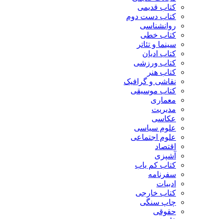
کتاب قدیمی
کتاب دست دوم
روانشناسی
کتاب خطی
سینما و تئاتر
کتاب ادیان
کتاب ورزشی
کتاب هنر
نقاشی و گرافیک
کتاب موسیقی
معماری
مدیریت
عکاسی
علوم سیاسی
علوم اجتماعی
اقتصاد
آشپزی
کتاب کم یاب
سفرنامه
ادبیات
کتاب خارجی
چاپ سنگی
حقوقی