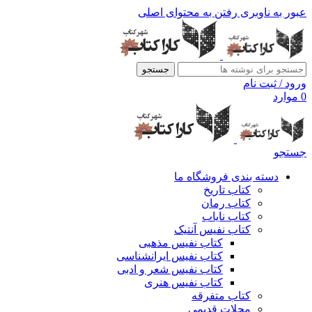
عبور به ناوبری
رفتن به محتوای اصلی
جستجو
ورود / ثبت نام
0
موارد
جستجو
دسته بندی فروشگاه ما
کتاب تاریخ
کتاب رمان
کتاب نایاب
کتاب نفیس آنتیک
کتاب نفیس مذهبی
کتاب نفیس ایرانشناسی
کتاب نفیس شعر و ادبی
کتاب نفیس هنری
کتاب متفرقه
مجلات قدیمی