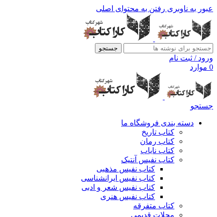
عبور به ناوبری
رفتن به محتوای اصلی
جستجو
ورود / ثبت نام
0
موارد
جستجو
دسته بندی فروشگاه ما
کتاب تاریخ
کتاب رمان
کتاب نایاب
کتاب نفیس آنتیک
کتاب نفیس مذهبی
کتاب نفیس ایرانشناسی
کتاب نفیس شعر و ادبی
کتاب نفیس هنری
کتاب متفرقه
مجلات قدیمی