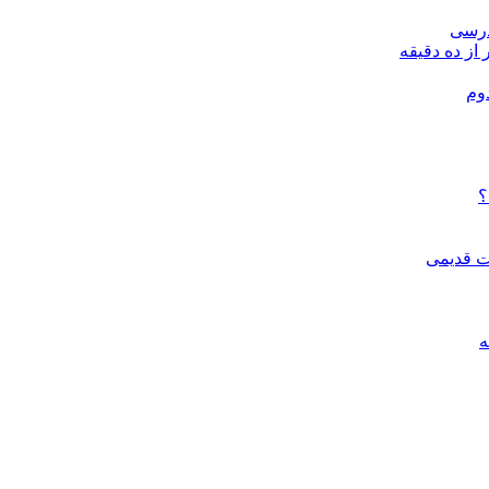
درسی
 از ده دقیقه
وم
؟
ات قدیمی
ه