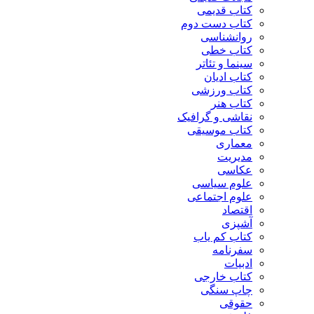
کتاب قدیمی
کتاب دست دوم
روانشناسی
کتاب خطی
سینما و تئاتر
کتاب ادیان
کتاب ورزشی
کتاب هنر
نقاشی و گرافیک
کتاب موسیقی
معماری
مدیریت
عکاسی
علوم سیاسی
علوم اجتماعی
اقتصاد
آشپزی
کتاب کم یاب
سفرنامه
ادبیات
کتاب خارجی
چاپ سنگی
حقوقی