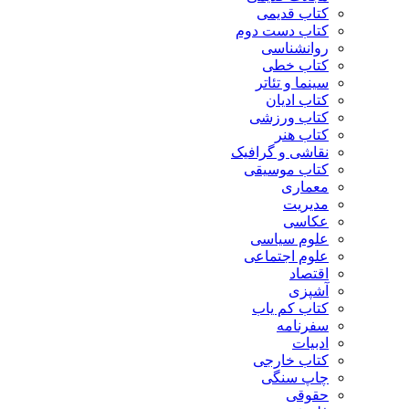
کتاب قدیمی
کتاب دست دوم
روانشناسی
کتاب خطی
سینما و تئاتر
کتاب ادیان
کتاب ورزشی
کتاب هنر
نقاشی و گرافیک
کتاب موسیقی
معماری
مدیریت
عکاسی
علوم سیاسی
علوم اجتماعی
اقتصاد
آشپزی
کتاب کم یاب
سفرنامه
ادبیات
کتاب خارجی
چاپ سنگی
حقوقی