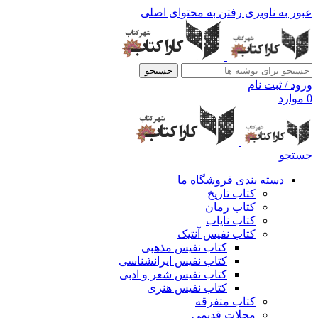
عبور به ناوبری
رفتن به محتوای اصلی
جستجو
ورود / ثبت نام
0
موارد
جستجو
دسته بندی فروشگاه ما
کتاب تاریخ
کتاب رمان
کتاب نایاب
کتاب نفیس آنتیک
کتاب نفیس مذهبی
کتاب نفیس ایرانشناسی
کتاب نفیس شعر و ادبی
کتاب نفیس هنری
کتاب متفرقه
مجلات قدیمی