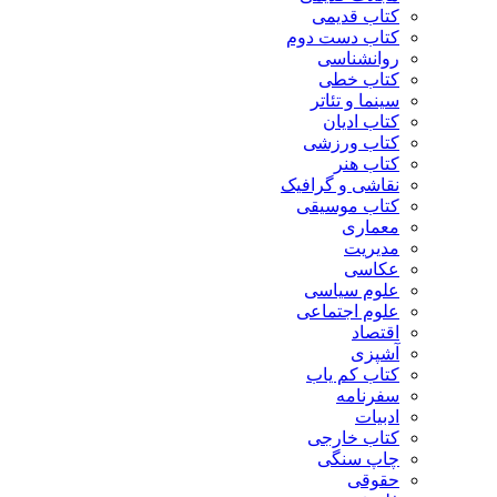
کتاب قدیمی
کتاب دست دوم
روانشناسی
کتاب خطی
سینما و تئاتر
کتاب ادیان
کتاب ورزشی
کتاب هنر
نقاشی و گرافیک
کتاب موسیقی
معماری
مدیریت
عکاسی
علوم سیاسی
علوم اجتماعی
اقتصاد
آشپزی
کتاب کم یاب
سفرنامه
ادبیات
کتاب خارجی
چاپ سنگی
حقوقی