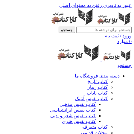
عبور به ناوبری
رفتن به محتوای اصلی
جستجو
ورود / ثبت نام
0
موارد
جستجو
دسته بندی فروشگاه ما
کتاب تاریخ
کتاب رمان
کتاب نایاب
کتاب نفیس آنتیک
کتاب نفیس مذهبی
کتاب نفیس ایرانشناسی
کتاب نفیس شعر و ادبی
کتاب نفیس هنری
کتاب متفرقه
مجلات قدیمی