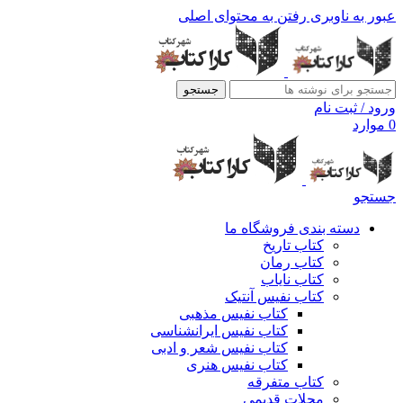
عبور به ناوبری
رفتن به محتوای اصلی
جستجو
ورود / ثبت نام
0
موارد
جستجو
دسته بندی فروشگاه ما
کتاب تاریخ
کتاب رمان
کتاب نایاب
کتاب نفیس آنتیک
کتاب نفیس مذهبی
کتاب نفیس ایرانشناسی
کتاب نفیس شعر و ادبی
کتاب نفیس هنری
کتاب متفرقه
مجلات قدیمی