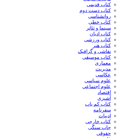
کتاب قدیمی
کتاب دست دوم
روانشناسی
کتاب خطی
سینما و تئاتر
کتاب ادیان
کتاب ورزشی
کتاب هنر
نقاشی و گرافیک
کتاب موسیقی
معماری
مدیریت
عکاسی
علوم سیاسی
علوم اجتماعی
اقتصاد
آشپزی
کتاب کم یاب
سفرنامه
ادبیات
کتاب خارجی
چاپ سنگی
حقوقی